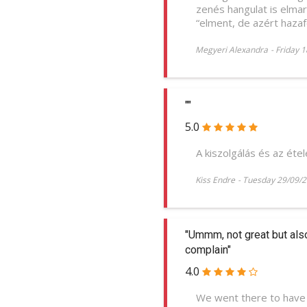
zenés hangulat is elmar
“elment, de azért hazaf
Megyeri Alexandra
-
Friday 
""
5.0
A kiszolgálás és az étel
Kiss Endre
-
Tuesday 29/09/
"Ummm, not great but als
complain"
4.0
We went there to have 