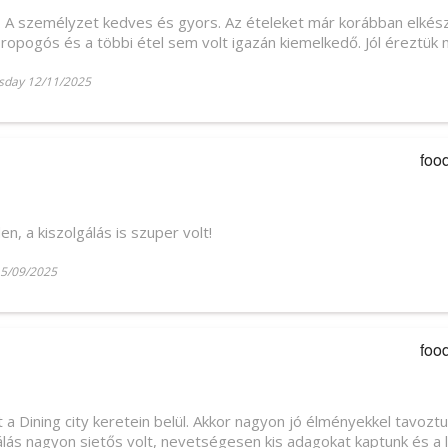
p. A személyzet kedves és gyors. Az ételeket már korábban elkész
ropogós és a többi étel sem volt igazán kiemelkedő. Jól éreztük
day 12/11/2025
foo
n, a kiszolgálás is szuper volt!
5/09/2025
foo
a Dining city keretein belül. Akkor nagyon jó élményekkel tavoztun
gálás nagyon sietős volt, nevetségesen kis adagokat kaptunk és a l