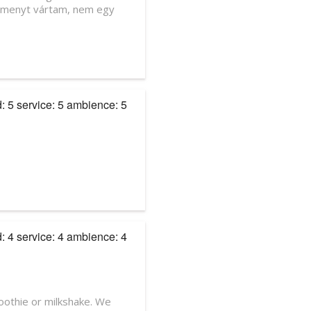
 elmenyt vártam, nem egy
d: 5 service: 5 ambience: 5
d: 4 service: 4 ambience: 4
oothie or milkshake. We