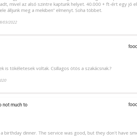
adt, mivel az alsó szintre kaptunk helyet. 40.000 + ft-ért egy jó
ele álljunk meg a mekiben” elmenyt. Soha többet.
18/03/2022
foo
ek is tökéletesek voltak. Csillagos ötös a szakácsnak.?
2020
foo
o not much to
a birthday dinner. The service was good, but they don't have sm