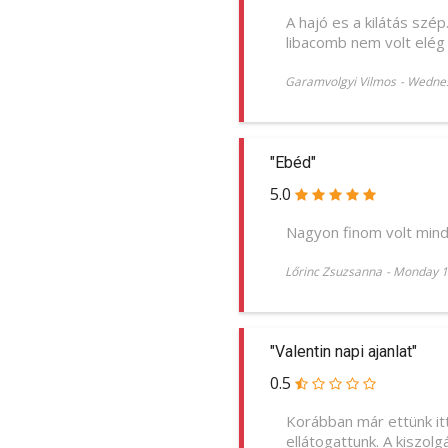
A hajó es a kilátás szé
libacomb nem volt elég 
Garamvolgyi Vilmos
-
Wednes
"Ebéd"
5.0
Nagyon finom volt minde
Lőrinc Zsuzsanna
-
Monday 1
"Valentin napi ajanlat"
0.5
Korábban már ettünk itt 
ellátogattunk. A kiszol