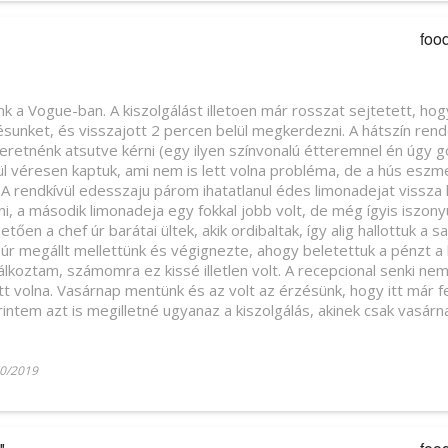
foo
nk a Vogue-ban. A kiszolgálást illetoen már rosszat sejtetett, hog
sunket, és visszajott 2 percen belül megkerdezni. A hátszín ren
retnénk atsutve kérni (egy ilyen színvonalú étteremnel én úgy 
l véresen kaptuk, ami nem is lett volna probléma, de a hús eszme
A rendkívül edesszaju párom ihatatlanul édes limonadejat vissza 
, a második limonadeja egy fokkal jobb volt, de még ígyis iszony
etően a chef úr barátai ültek, akik ordibaltak, így alig hallottuk a s
ó úr megállt mellettünk és végignezte, ahogy beletettuk a pénzt a
lkoztam, számomra ez kissé illetlen volt. A recepcional senki n
t volna. Vasárnap mentünk és az volt az érzésünk, hogy itt már 
intem azt is megilletné ugyanaz a kiszolgálás, akinek csak vasárn
0/2019