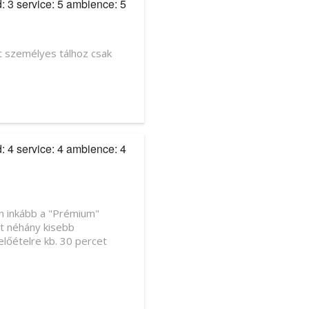
d: 3 service: 5 ambience: 5
ét személyes tálhoz csak
d: 4 service: 4 ambience: 4
en inkább a "Prémium"
tt néhány kisebb
előételre kb. 30 percet