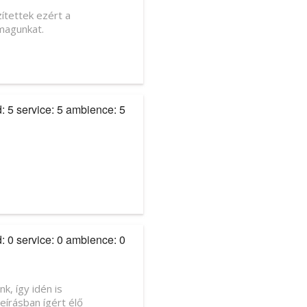
ítettek ezért a
 magunkat.
d: 5 service: 5 ambience: 5
d: 0 service: 0 ambience: 0
k, így idén is
eírásban ígért élő