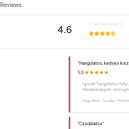
Reviews
4.6
(1184
Recensies
)
"Hangulatos, kedves kisz
5.0
Igazán hangulatos hely,
Mindenképpen visszajö
Papp Anett
-
Sunday 19/04/2
"Csodálatos"