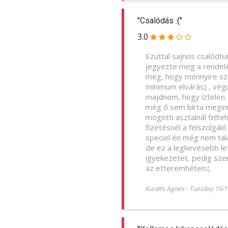
"Csalódás :("
3.0
Ezúttal sajnos csalódtu
jegyezte meg a rendelé
meg, hogy mennyire sze
minimum elvárás) , végü
majdnem, hogy íztelen. 
még ő sem bírta meginni
mögötti asztalnál felteh
fizetésnél a felszolgál
speciel én még nem talá
de ez a legkevesebb let
igyekezetet, pedig szer
az etteremhéten:(.
Kurdits Ágnes
-
Tuesday 15/1