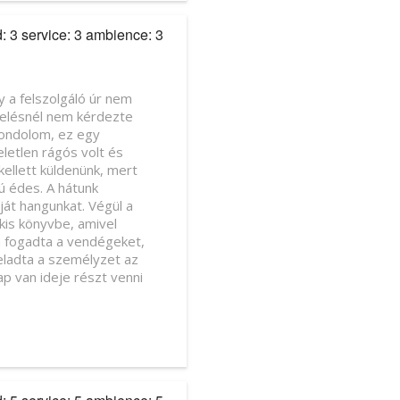
d: 3 service: 3 ambience: 3
y a felszolgáló úr nem
delésnél nem kérdezte
gondolom, ez egy
letlen rágós volt és
kellett küldenünk, mert
ú édes. A hátunk
aját hangunkat. Végül a
 kis könyvbe, amivel
em fogadta a vendégeket,
feladta a személyzet az
ap van ideje részt venni