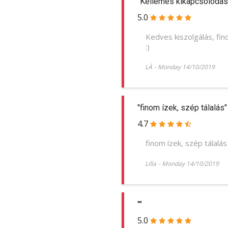
"Kellemes kikapcsolódás
5.0
Kedves kiszolgálás, fi
:)
LÁ
-
Monday 14/10/2019
"finom ízek, szép tálalás"
4.7
finom ízek, szép tálalás
Lilla
-
Monday 14/10/2019
""
5.0