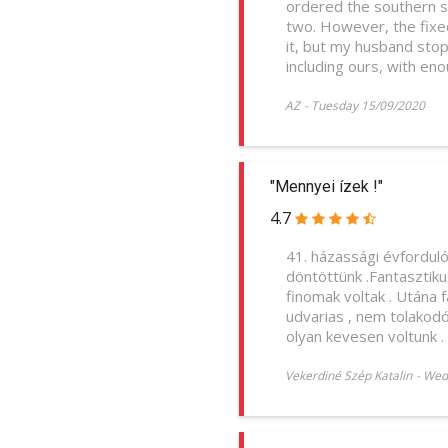
ordered the southern sl
two. However, the fixe
it, but my husband sto
including ours, with eno
AZ
-
Tuesday 15/09/2020
"Mennyei ízek !"
4.7
41. házassági évfordul
döntöttünk .Fantasztiku
finomak voltak . Utána f
udvarias , nem tolakodó
olyan kevesen voltunk . 
Vekerdiné Szép Katalin
-
Wed