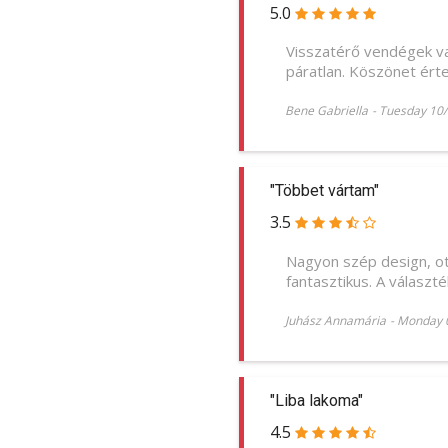
5.0
Visszatérő vendégek va
páratlan. Köszönet érte
Bene Gabriella
-
Tuesday 10
"Többet vártam"
3.5
Nagyon szép design, ot
fantasztikus. A választ
Juhász Annamária
-
Monday 
"Liba lakoma"
4.5