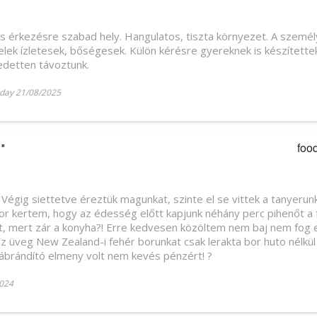
 és érkezésre szabad hely. Hangulatos, tiszta környezet. A szemé
telek ízletesek, bőségesek. Külön kérésre gyereknek is készített
edetten távoztunk.
day 21/08/2025
foo
"
k. Végig siettetve éreztük magunkat, szinte el se vittek a tanyeru
or kertem, hogy az édesség előtt kapjunk néhány perc pihenőt a f
t, mert zár a konyha?! Erre kedvesen közöltem nem baj nem fog e
 az üveg New Zealand-i fehér borunkat csak lerakta bor huto nélkül
iábrándító elmeny volt nem kevés pénzért! ?
024