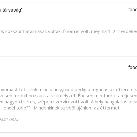
foo
i társaság"
ok sokszor hatalmasak voltak, finom is volt, még ha 1-2 íz érdekes
foo
nyomást tett ránk mind a hely,mind pedig a fogadás az étterem
esen fordult hozzánk a személyzet! Éhesen mentünk és teljesen 
n nagyon ízletes,szépen szervírozott volt! A hely hangulatos,a 
l ennél több??!! Mindenkinek szívből ajánlom az éttermet!!
24/03/2024