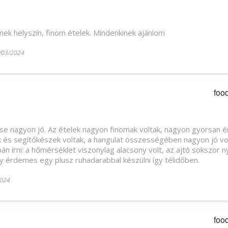
mek helyszín, finom ételek. Mindenkinek ajánlom
/03/2024
foo
se nagyon jó. Az ételek nagyon finomak voltak, nagyon gyorsan é
k és segítőkészek voltak, a hangulat összességében nagyon jó vo
n írni: a hőmérséklet viszonylag alacsony volt, az ajtó sokszor n
gy érdemes egy plusz ruhadarabbal készülni így télidőben.
024
foo