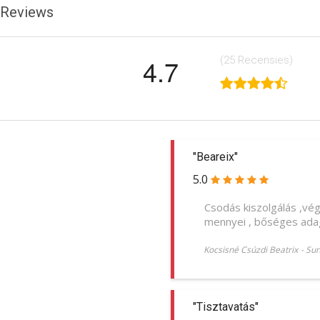
Reviews
4.7
(25
Recensies
)
"Beareix"
5.0
Csodás kiszolgálás ,vég
mennyei , bőséges adag
Kocsisné Csúzdi Beatrix
-
Sun
"Tisztavatás"