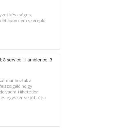
lyzet készséges,
ek étlapon nem szereplő
d: 3 service: 1 ambience: 3
nkat már hoztak a
elszolgáló hölgy
lolvadni. Hihetetlen
 és egyszer se jött újra