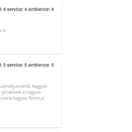
d: 4 service: 4 ambience: 4
 is.
d: 5 service: 5 ambience: 5
 személyzetétől. Nagyon
jól laktunk a nagyon
vacsora nagyon finom,a