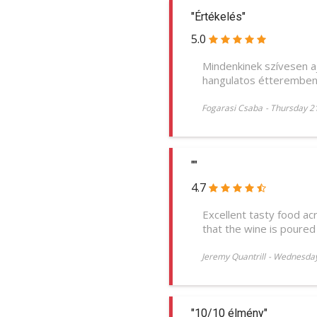
"Értékelés"
5.0
Mindenkinek szívesen a
hangulatos étteremben
Fogarasi Csaba
-
Thursday 2
""
4.7
Excellent tasty food ac
that the wine is poured 
Jeremy Quantrill
-
Wednesday
"10/10 élmény"