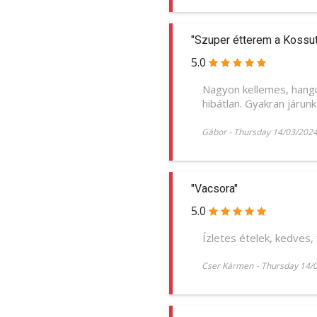
"Szuper étterem a Kossut
5.0
Nagyon kellemes, hangu
hibátlan. Gyakran járun
Gábor
-
Thursday 14/03/202
"Vacsora"
5.0
Ízletes ételek, kedves,
Cser Kármen
-
Thursday 14/