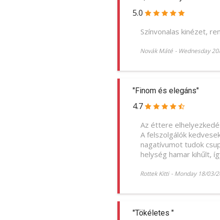
5.0
Színvonalas kinézet, re
Novák Máté
-
Wednesday 20
"Finom és elegáns"
4.7
Az éttere elhelyezkedé
A felszolgálók kedvese
nagatívumot tudok csupá
helység hamar kihűlt, í
Rottek Kitti
-
Monday 18/03/2
"Tökéletes "