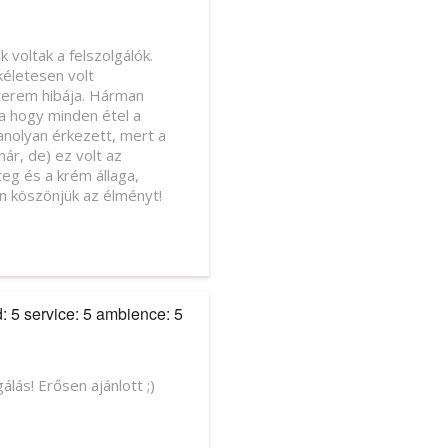
voltak a felszolgálók.
kéletesen volt
tterem hibája. Hárman
ka hogy minden étel a
nolyan érkezett, mert a
ár, de) ez volt az
eg és a krém állaga,
n köszönjük az élményt!
d: 5 service: 5 ambience: 5
lás! Erősen ajánlott ;)