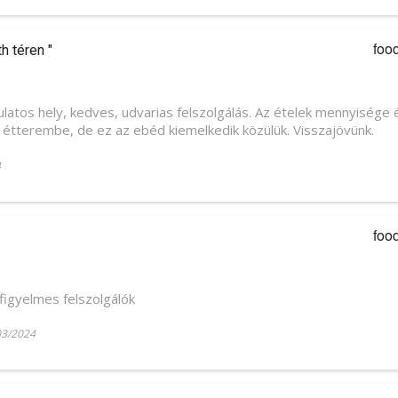
foo
h téren "
latos hely, kedves, udvarias felszolgálás. Az ételek mennyisége
k étterembe, de ez az ebéd kiemelkedik közülük. Visszajövünk.
4
foo
 figyelmes felszolgálók
03/2024