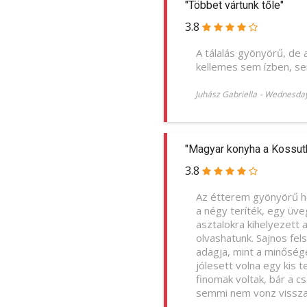
"Többet vártunk tőle"
3.8
A tálalás gyönyörű, de 
kellemes sem ízben, se
Juhász Gabriella
-
Wednesday
"Magyar konyha a Kossuth
3.8
Az étterem gyönyörű hel
a négy teríték, egy üveg
asztalokra kihelyezett 
olvashatunk. Sajnos fel
adagja, mint a minősége
jólesett volna egy kis 
finomak voltak, bár a 
semmi nem vonz vissza