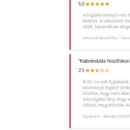
5.0
A foglalás könnyű volt
kedves. A választott é
ételt. Maximálisan elég
Kovácsnè Gyurkó Èva
-
Thurs
"Kiábrándulás felsőfokon 
2.5
8:45 -re volt foglalsun
következő fogást! Amik
közölte, hogy nem lehe
felszolgálói hiba, hogy
tölteni, megoldottuk. K
Szalay Eva
-
Monday 25/03/2