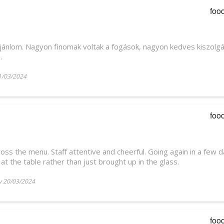
foo
jánlom. Nagyon finomak voltak a fogások, nagyon kedves kiszolgá
.
1/03/2024
foo
ross the menu. Staff attentive and cheerful. Going again in a few 
at the table rather than just brought up in the glass.
 20/03/2024
foo