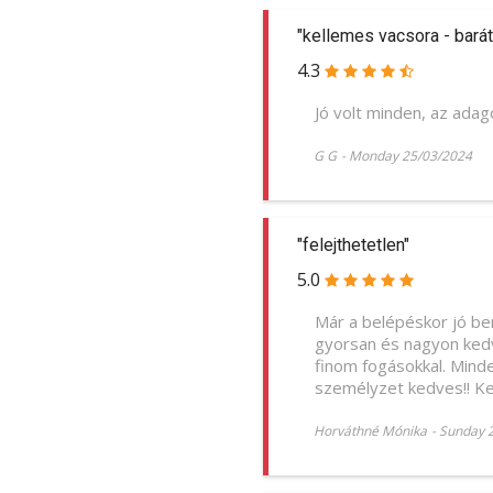
"kellemes vacsora - barát
4.3
Jó volt minden, az adag
G G
-
Monday 25/03/2024
"felejthetetlen"
5.0
Már a belépéskor jó be
gyorsan és nagyon kedv
finom fogásokkal. Minde
személyzet kedves!! Kel
Horváthné Mónika
-
Sunday 