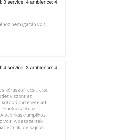
d: 3 service: 4 ambience: 4
léhoz nem igazán volt
d: 4 service: 3 ambience: 4
körasztal kicsit kicsi,
ötlet viszont az
ez kötődő történeteket
eleknek inkább az
. A paprikáskrumplihoz
éz volt. A desszertek
at ettünk, de sajnos