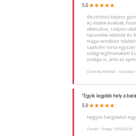
5.0
Bisztróhoz képest gyön
Az ételek kiválóak, fin
elkészítve, szépen tála
háromféle előételt és f
maga nemében tökéletes
sajtkrém torta egyszer
eddigi legfinomabb!!! É
ízvilága is, amit az e
Cserszky Mónika
-
Saturday 
"Egyik legjobb hely a bará
5.0
Nagyon hangulatos egy h
Tamás
-
Friday 15/03/2024