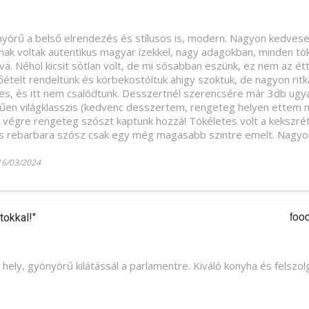
yörű a belső elrendezés és stílusos is, modern. Nagyon kedvesek 
omak voltak autentikus magyar ízekkel, nagy adagokban, minden tö
lva. Néhol kicsit sótlan volt, de mi sósabban eszünk, ez nem az é
őételt rendeltünk és körbekostóltuk ahigy szoktuk, de nagyon rit
, és itt nem csalódtunk. Desszertnél szerencsére már 3db ugya
űen világklasszis (kedvenc desszertem, rengeteg helyen ettem m
s végre rengeteg szószt kaptunk hozzá! Tökéletes volt a kekszrét
pres rebarbara szósz csak egy még magasabb szintre emelt. Nagyo
16/03/2024
foo
tokkal!"
ely, gyönyörű kilátássál a parlamentre. Kiváló konyha és felszolgá