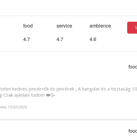
food
service
ambience
4.7
4.7
4.6
foo
telen kedves pincérnők és pincérek , A hangulat és a tisztaság 10
 Csak ajánlani tudom ❤️🥳
day 15/02/2026
foo