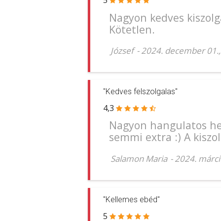
5
Nagyon kedves kiszolgá
Kötetlen.
József
-
2024. december 01.,
"Kedves felszolgalas"
4,3
Nagyon hangulatos hel
semmi extra :) A kiszo
Salamon Maria
-
2024. márci
"Kellemes ebéd"
5