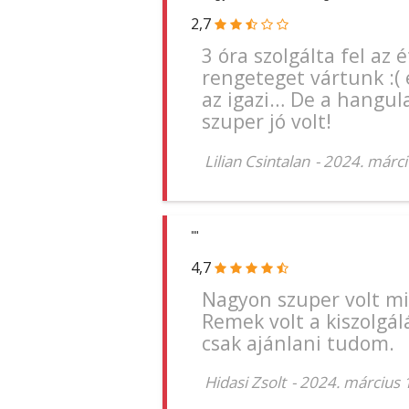
2,7
3 óra szolgálta fel az
rengeteget vártunk :( 
az igazi… De a hangula
szuper jó volt!
Lilian Csintalan
-
2024. márci
""
4,7
Nagyon szuper volt mi
Remek volt a kiszolgál
csak ajánlani tudom.
Hidasi Zsolt
-
2024. március 1