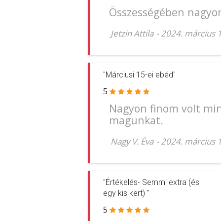
Összességében nagyon
Jetzin Attila
-
2024. március 1
"Márciusi 15-ei ebéd"
5
Nagyon finom volt mind
magunkat.
Nagy V. Éva
-
2024. március 
"Értékelés- Semmi extra (és
egy kis kert) "
5