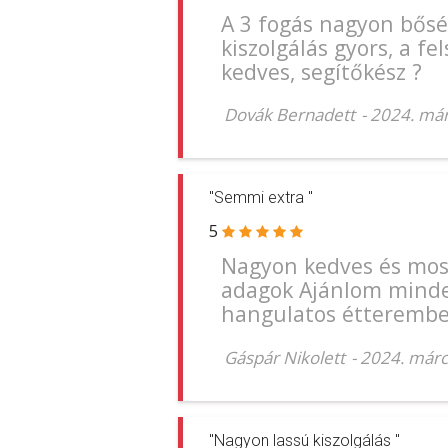
A 3 fogás nagyon bőség
kiszolgálás gyors, a fe
kedves, segítőkész ?
Dovák Bernadett
-
2024. már
"Semmi extra "
5
Nagyon kedves és moso
adagok Ajánlom minde
hangulatos étterembe
Gáspár Nikolett
-
2024. márci
"Nagyon lassú kiszolgálás "