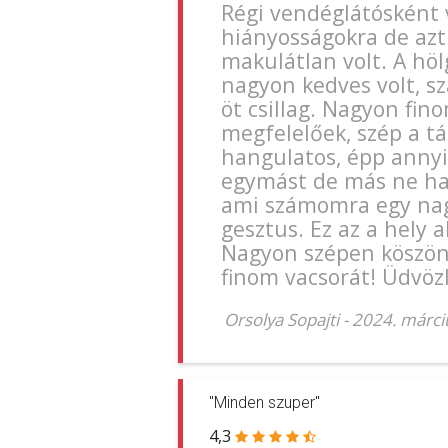
Régi vendéglátósként
hiányosságokra de az
makulátlan volt. A hölg
nagyon kedves volt, sz
öt csillag. Nagyon fin
megfelelőek, szép a tá
hangulatos, épp annyi
egymást de más ne hal
ami számomra egy nag
gesztus. Ez az a hely 
Nagyon szépen köszönj
finom vacsorát! Üdvözl
Orsolya Sopajti
-
2024. márci
"Minden szuper"
4,3