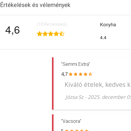
Értékelések és vélemények
Konyha
4,6
(10
Recensies
)
4.4
"Semmi Extra"
4,7
Kiváló ételek, kedves k
Józsa Sz
-
2025. december 05
"Vacsora"