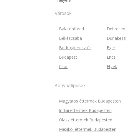
helyen!
Városok
Balatonfüred
Debrecen
Békéscsaba
Dunakeszi
Bodrogkeresztúr
Eger
Budapest
Encs
Csór
Etyek
Konyhatípusok
Magyaros éttermek Budapesten
Indiai éttermek Budapesten
Olasz éttermek Budapesten
Mexikói éttermek Budapesten