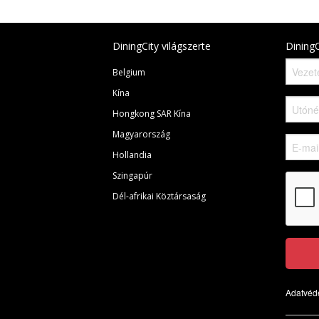
DiningCity világszerte
DiningC
Belgium
Kína
Hongkong SAR Kína
Magyarország
Hollandia
Szingapúr
Dél-afrikai Köztársaság
Adatvéde