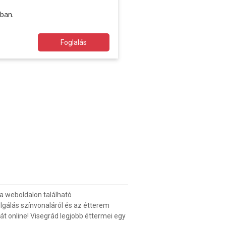
ában.
Foglalás
a weboldalon található
gálás színvonaláról és az étterem
át online! Visegrád legjobb éttermei egy