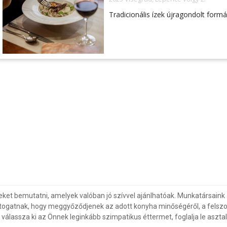
Tradicionális ízek újragondolt form
eket bemutatni, amelyek valóban jó szívvel ajánlhatóak. Munkatársaink 
togatnak, hogy meggyőződjenek az adott konyha minőségéről, a felszol
álassza ki az Önnek leginkább szimpatikus éttermet, foglalja le asztal