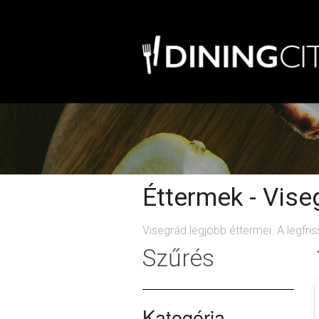
Éttermek - Vise
Visegrád legjobb éttermei. A legfri
Szűrés
Kategória