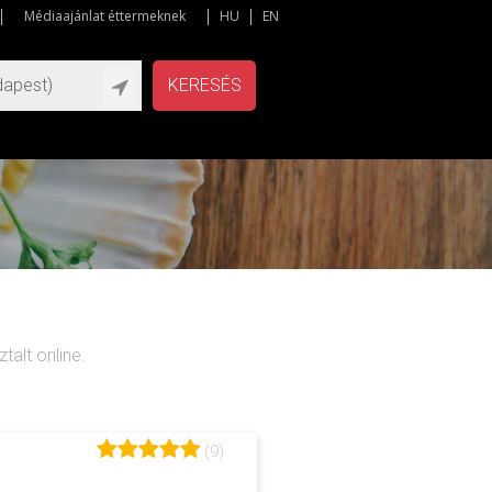
Médiaajánlat éttermeknek
HU
EN
KERESÉS
talt online.
(9)