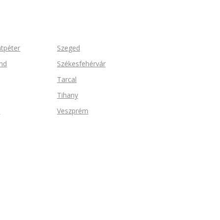
ntpéter
Szeged
nd
Székesfehérvár
Tarcal
Tihany
n
Veszprém