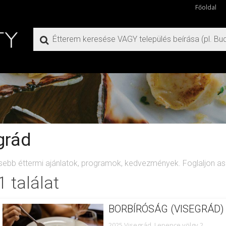
Főoldal
grád
ssebb éttermi ajánlatok, programok, kedvezmények. Foglaljon asz
1 találat
BORBÍRÓSÁG (VISEGRÁD)
2025 Visegrád, Lepence völgy 2.