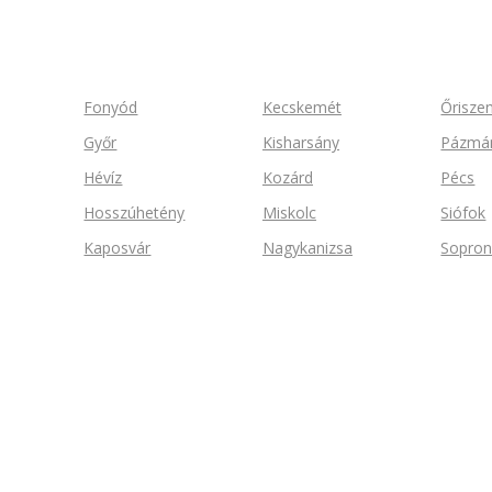
Fonyód
Kecskemét
Őrisze
Győr
Kisharsány
Pázmá
Hévíz
Kozárd
Pécs
Hosszúhetény
Miskolc
Siófok
Kaposvár
Nagykanizsa
Sopro