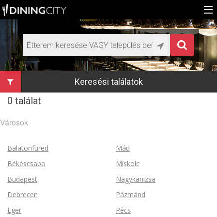
Főoldal
Médiaajánlat éttermeknek
HU
Keresési találatok
EN
0 találat
Városok
Balatonfüred
Mád
Békéscsaba
Miskolc
Budapest
Nagykanizsa
Debrecen
Pázmánd
Eger
Pécs