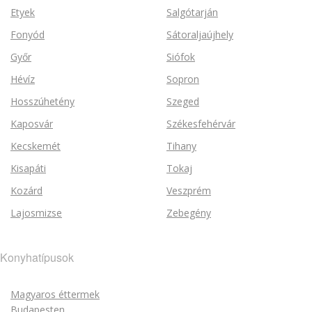
Etyek
Salgótarján
Fonyód
Sátoraljaújhely
Győr
Siófok
Hévíz
Sopron
Hosszúhetény
Szeged
Kaposvár
Székesfehérvár
Kecskemét
Tihany
Kisapáti
Tokaj
Kozárd
Veszprém
Lajosmizse
Zebegény
Konyhatípusok
Magyaros éttermek
Budapesten