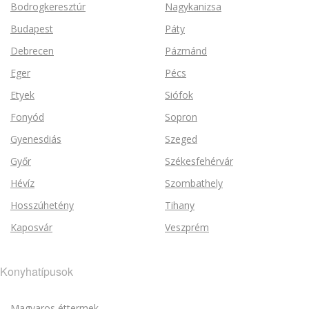
Bodrogkeresztúr
Nagykanizsa
Budapest
Páty
Debrecen
Pázmánd
Eger
Pécs
Etyek
Siófok
Fonyód
Sopron
Gyenesdiás
Szeged
Győr
Székesfehérvár
Hévíz
Szombathely
Hosszúhetény
Tihany
Kaposvár
Veszprém
Konyhatípusok
Magyaros éttermek