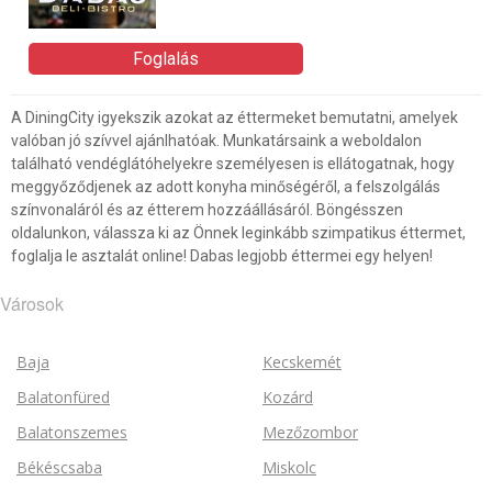
Foglalás
A DiningCity igyekszik azokat az éttermeket bemutatni, amelyek
valóban jó szívvel ajánlhatóak. Munkatársaink a weboldalon
található vendéglátóhelyekre személyesen is ellátogatnak, hogy
meggyőződjenek az adott konyha minőségéről, a felszolgálás
színvonaláról és az étterem hozzáállásáról. Böngésszen
oldalunkon, válassza ki az Önnek leginkább szimpatikus éttermet,
foglalja le asztalát online! Dabas legjobb éttermei egy helyen!
Városok
Baja
Kecskemét
Balatonfüred
Kozárd
Balatonszemes
Mezőzombor
Békéscsaba
Miskolc