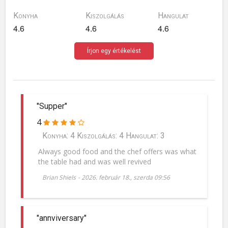
Konyha
Kiszolgálás
Hangulat
4.6
4.6
4.6
Írjon egy értékelést
"Supper"
4
Konyha: 4 Kiszolgálás: 4 Hangulat: 3
Always good food and the chef offers was what
the table had and was well revived
Brian Shiels
-
2026. február 18., szerda 09:56
"annviversary"