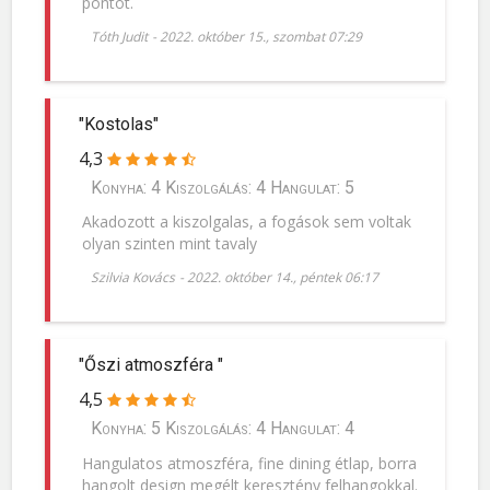
pontot.
Tóth Judit
-
2022. október 15., szombat 07:29
"Kostolas"
4,3
Konyha: 4 Kiszolgálás: 4 Hangulat: 5
Akadozott a kiszolgalas, a fogások sem voltak
olyan szinten mint tavaly
Szilvia Kovács
-
2022. október 14., péntek 06:17
"Őszi atmoszféra "
4,5
Konyha: 5 Kiszolgálás: 4 Hangulat: 4
Hangulatos atmoszféra, fine dining étlap, borra
hangolt design megélt keresztény felhangokkal.