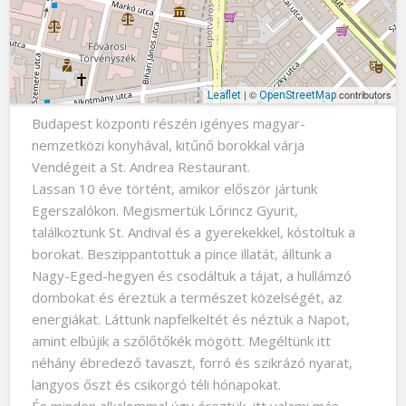
| ©
contributors
Leaflet
OpenStreetMap
Budapest központi részén igényes magyar-
nemzetközi konyhával, kitűnő borokkal várja
Vendégeit a St. Andrea Restaurant.
Lassan 10 éve történt, amikor először jártunk
Egerszalókon. Megismertük Lőrincz Gyurit,
találkoztunk St. Andival és a gyerekekkel, kóstoltuk a
borokat. Beszippantottuk a pince illatát, álltunk a
Nagy-Eged-hegyen és csodáltuk a tájat, a hullámzó
dombokat és éreztük a természet közelségét, az
energiákat. Láttunk napfelkeltét és néztük a Napot,
amint elbújik a szőlőtőkék mögött. Megéltünk itt
néhány ébredező tavaszt, forró és szikrázó nyarat,
langyos őszt és csikorgó téli hónapokat.