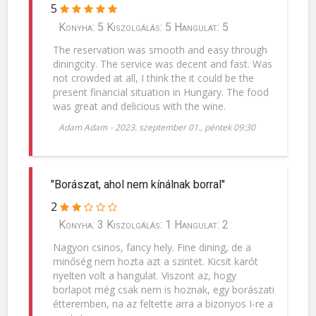
5
Konyha: 5 Kiszolgálás: 5 Hangulat: 5
The reservation was smooth and easy through
diningcity. The service was decent and fast. Was
not crowded at all, I think the it could be the
present financial situation in Hungary. The food
was great and delicious with the wine.
Adam Adam
-
2023. szeptember 01., péntek 09:30
"Borászat, ahol nem kínálnak borral"
2
Konyha: 3 Kiszolgálás: 1 Hangulat: 2
Nagyon csinos, fancy hely. Fine dining, de a
minőség nem hozta azt a szintet. Kicsit karót
nyelten volt a hangulat. Viszont az, hogy
borlapot még csak nem is hoznak, egy borászati
étteremben, na az feltette arra a bizonyos I-re a