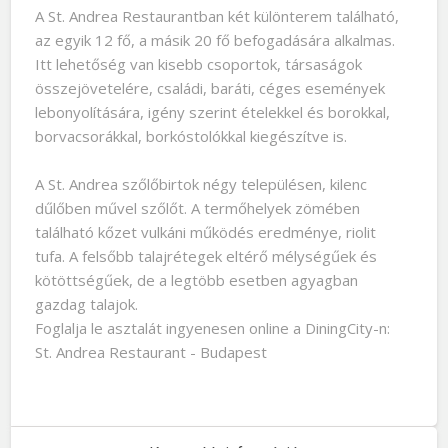
A St. Andrea Restaurantban két különterem található,
az egyik 12 fő, a másik 20 fő befogadására alkalmas.
Itt lehetőség van kisebb csoportok, társaságok
összejövetelére, családi, baráti, céges események
lebonyolítására, igény szerint ételekkel és borokkal,
borvacsorákkal, borkóstolókkal kiegészítve is.
A St. Andrea szőlőbirtok négy településen, kilenc
dűlőben művel szőlőt. A termőhelyek zömében
található kőzet vulkáni működés eredménye, riolit
tufa. A felsőbb talajrétegek eltérő mélységűek és
kötöttségűek, de a legtöbb esetben agyagban
gazdag talajok.
Foglalja le asztalát ingyenesen online a DiningCity-n:
St. Andrea Restaurant - Budapest