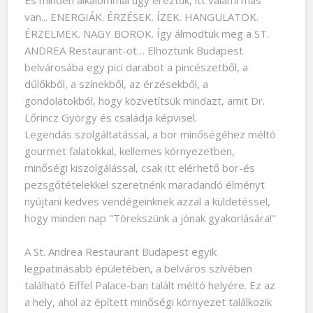
És minden alkalommal úgy éreztük, itt valami más
van... ENERGIÁK. ÉRZÉSEK. ÍZEK. HANGULATOK.
ÉRZELMEK. NAGY BOROK. Így álmodtuk meg a ST.
ANDREA Restaurant-ot… Elhoztunk Budapest
belvárosába egy pici darabot a pincészetből, a
dűlőkből, a színekből, az érzésekből, a
gondolatokból, hogy közvetítsük mindazt, amit Dr.
Lőrincz György és családja képvisel.
Legendás szolgáltatással, a bor minőségéhez méltó
gourmet falatokkal, kellemes környezetben,
minőségi kiszolgálással, csak itt elérhető bor-és
pezsgőtételekkel szeretnénk maradandó élményt
nyújtani kedves vendégeinknek azzal a küldetéssel,
hogy minden nap "Törekszünk a jónak gyakorlására!"
A St. Andrea Restaurant Budapest egyik
legpatinásabb épületében, a belváros szívében
található Eiffel Palace-ban talált méltó helyére. Ez az
a hely, ahol az épített minőségi környezet találkozik