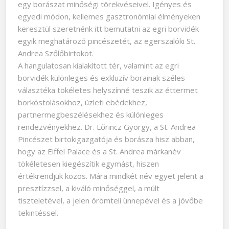
egy borászat minőségi törekvéseivel. Igényes és
egyedi módon, kellemes gasztronómiai élményeken
keresztül szeretnénk itt bemutatni az egri borvidék
egyik meghatározó pincészetét, az egerszalóki St.
Andrea Szőlőbirtokot.
A hangulatosan kialakított tér, valamint az egri
borvidék különleges és exkluzív borainak széles
választéka tökéletes helyszínné teszik az éttermet
borkóstolásokhoz, üzleti ebédekhez,
partnermegbeszélésekhez és különleges
rendezvényekhez. Dr. Lőrincz György, a St. Andrea
Pincészet birtokigazgatója és borásza hisz abban,
hogy az Eiffel Palace és a St. Andrea márkanév
tökéletesen kiegészítik egymást, hiszen
értékrendjük közös. Mára mindkét név egyet jelent a
presztízzsel, a kiváló minőséggel, a múlt
tiszteletével, a jelen örömteli ünnepével és a jövőbe
tekintéssel.