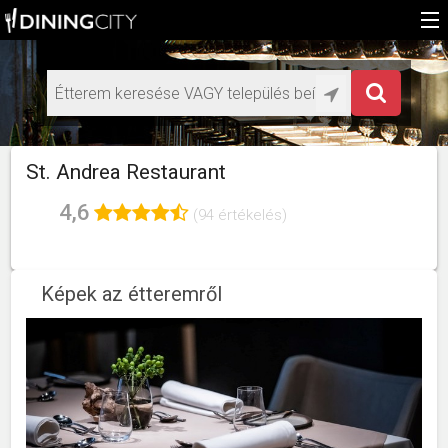
Főoldal
Médiaajánlat éttermeknek
HU
St. Andrea Restaurant
EN
4,6
(94 értékelés)
Képek az étteremről