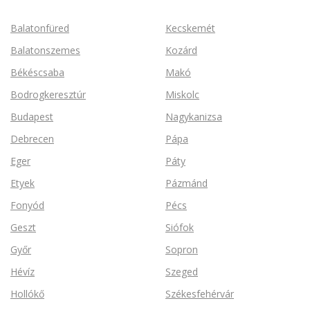
Balatonfüred
Kecskemét
Balatonszemes
Kozárd
Békéscsaba
Makó
Bodrogkeresztúr
Miskolc
Budapest
Nagykanizsa
Debrecen
Pápa
Eger
Páty
Etyek
Pázmánd
Fonyód
Pécs
Geszt
Siófok
Győr
Sopron
Hévíz
Szeged
Hollókő
Székesfehérvár