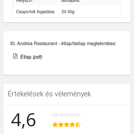
Helyszín
Budapest
Csoportok fogadása
20 főig
St. Andrea Restaurant - étlap/itallap megtekintése:
Étlap
(pdf)
Értékelések és vélemények
4,6
(94 értékelés)