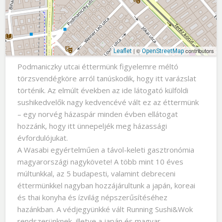
| ©
contributors
Leaflet
OpenStreetMap
Podmaniczky utcai éttermünk figyelemre méltó
törzsvendégköre arról tanúskodik, hogy itt varázslat
történik. Az elmúlt években az ide látogató külföldi
sushikedvelők nagy kedvencévé vált ez az éttermünk
– egy norvég házaspár minden évben ellátogat
hozzánk, hogy itt ünnepeljék meg házassági
évfordulójukat.
A Wasabi egyértelműen a távol-keleti gasztronómia
magyarországi nagykövete! A több mint 10 éves
múltunkkal, az 5 budapesti, valamint debreceni
éttermünkkel nagyban hozzájárultunk a japán, koreai
és thai konyha és ízvilág népszerűsítéséhez
hazánkban. A védjegyünkké vált Running Sushi&Wok
rendszerünknek, illetve a japán és magyar