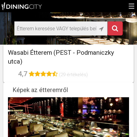
Főoldal
Médiaajánlat éttermeknek
HU
Wasabi Étterem (PEST - Podmaniczky
EN
utca)
4,7
(29 értékelés)
Képek az étteremről