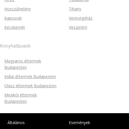
Hosszúhetény
Tihany
Kaposvár
Veresegyház
Kecskemét
Veszprém
Konyhatípusok
Magyaros éttermek
Budapesten
Indiai éttermek Budapesten
Olasz éttermek Budapesten
Mexikói éttermek
Budapesten
Általános
Események