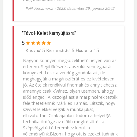
Palik Annamária
-
2023. december 29., péntek 20:42
"Távol-Kelet karnyújtásra"
5
Konyha: 5 Kiszolgálás: 5 Hangulat: 5
Nagyon könnyen megközelíthető helyen van az
étterem. Segítőkészek, abszolút vendégbarát
környezet. Lesik a vendég gondolatait, de
meghagyják a magánszférát és ez kivételesen
jó. Az ételek rendkívül finomak és annyit ehetsz,
amennyit csak kívánsz, olyan ütemben, ahogy
időd engedi. A kiszolgálást a mai pincérek tették
felejthetetlenné: Márk és Tamás. Látszik, hogy
szívvel-lélekkel végzik a munkájukat,
elhivatottan. Csak ajánlani tudom a helyet!(A
technika ördöge az előbb megtréfált és a
Szépvölgyi úti étteremhez került a
véleményünk.Bízom, hogy ott is ezeket tudnánk