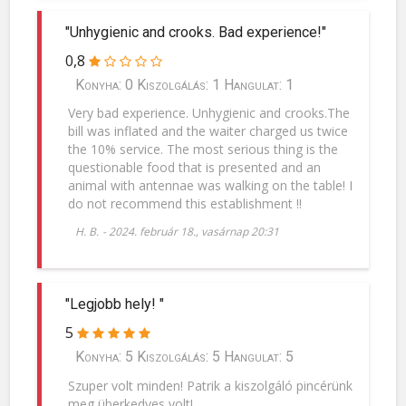
"Unhygienic and crooks. Bad experience!"
0,8
Konyha: 0 Kiszolgálás: 1 Hangulat: 1
Very bad experience. Unhygienic and crooks.The
bill was inflated and the waiter charged us twice
the 10% service. The most serious thing is the
questionable food that is presented and an
animal with antennae was walking on the table! I
do not recommend this establishment !!
H. B.
-
2024. február 18., vasárnap 20:31
"Legjobb hely! "
5
Konyha: 5 Kiszolgálás: 5 Hangulat: 5
Szuper volt minden! Patrik a kiszolgáló pincérünk
meg überkedves volt!