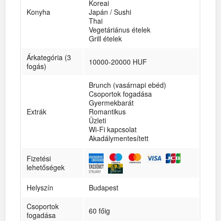
Koreai
Konyha
Japán / Sushi
Thai
Vegetáriánus ételek
Grill ételek
Árkategória (3
10000-20000 HUF
fogás)
Brunch (vasárnapi ebéd)
Csoportok fogadása
Gyermekbarát
Extrák
Romantikus
Üzleti
Wi-Fi kapcsolat
Akadálymentesített
Fizetési
lehetőségek
Helyszín
Budapest
Csoportok
60 főig
fogadása