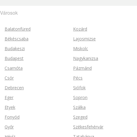
Városok
Balatonfüred
Kozárd
Békéscsaba
Lajosmizse
Budakeszi
Miskolc
Budapest
Nagykanizsa
Csarnóta
Pázmánd
Csór
Pécs
Debrecen
Siófok
Eger
Sopron
Etyek
Szálka
Fonyód
Szeged
Győr
Székesfehérvár
Hévíz
Tatabánya