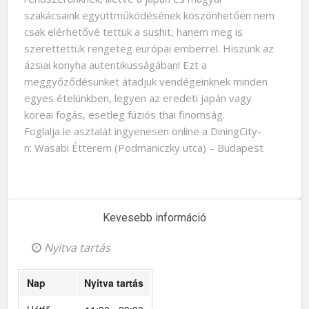
szakácsaink együttműködésének köszönhetően nem
csak elérhetővé tettük a sushit, hanem meg is
szerettettük rengeteg európai emberrel. Hiszünk az
ázsiai konyha autentikusságában! Ezt a
meggyőződésünket átadjuk vendégeinknek minden
egyes ételünkben, legyen az eredeti japán vagy
koreai fogás, esetleg fúziós thai finomság.
Foglalja le asztalát ingyenesen online a DiningCity-
n: Wasabi Étterem (Podmaniczky utca) – Budapest
Kevesebb információ
Nyitva tartás
Nap
Nyitva tartás