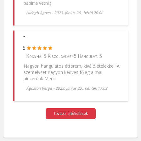
papírra vetni.)
Hidegh Ágnes
-
2023. június 26., hétfő 20:06
""
5
Konyha: 5 Kiszolgálás: 5 Hangulat: 5
Nagyon hangulatos étterem, kiváló ételekkel. A
személyzet nagyon kedves főleg a mai
pincérünk Merci.
Ágoston Varga
-
2023. június 23., péntek 17:08
További értékelések