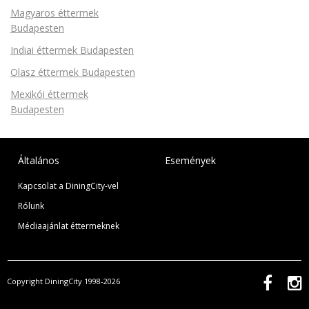
Magyaros éttermek
Budapesten
Indiai éttermek Budapesten
Olasz éttermek Budapesten
Mexikói éttermek
Budapesten
Általános
Események
Kapcsolat a DiningCity-vel
Rólunk
Médiaajánlat éttermeknek
Copyright DiningCity 1998-2026