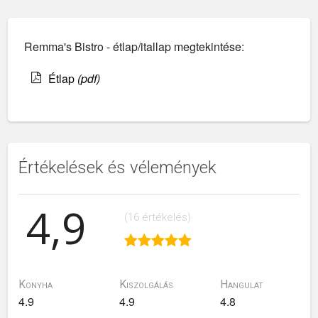
Remma's Bistro - étlap/itallap megtekintése:
Étlap
(pdf)
Értékelések és vélemények
4,9
(16 értékelés)
Konyha
Kiszolgálás
Hangulat
4.9
4.9
4.8