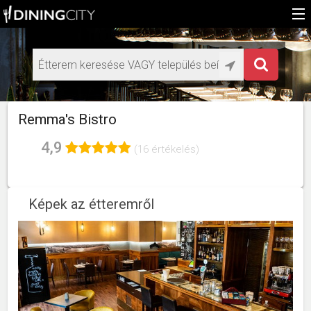
Főoldal
Médiaajánlat éttermeknek
HU
Remma's Bistro
EN
4,9
(16 értékelés)
Képek az étteremről