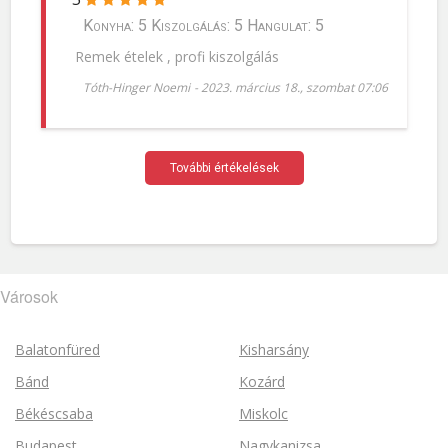
Konyha: 5 Kiszolgálás: 5 Hangulat: 5
Remek ételek , profi kiszolgálás
Tóth-Hinger Noemi
-
2023. március 18., szombat 07:06
További értékelések
Városok
Balatonfüred
Kisharsány
Bánd
Kozárd
Békéscsaba
Miskolc
Budapest
Nagykanizsa