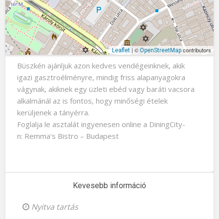
| ©
contributors
Leaflet
OpenStreetMap
Büszkén ajánljuk azon kedves vendégeinknek, akik
igazi gasztroélményre, mindig friss alapanyagokra
vágynak, akiknek egy üzleti ebéd vagy baráti vacsora
alkalmánál az is fontos, hogy minőségi ételek
kerüljenek a tányérra.
Foglalja le asztalát ingyenesen online a DiningCity-
n: Remma's Bistro – Budapest
Kevesebb információ
Nyitva tartás