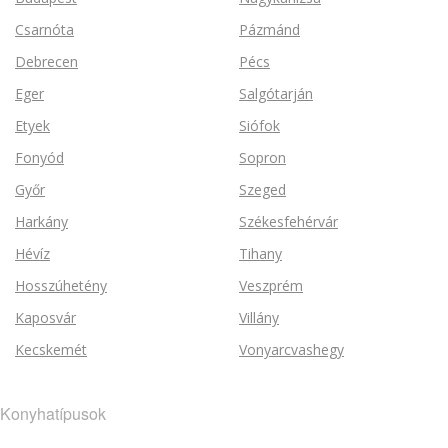
Csarnóta
Pázmánd
Debrecen
Pécs
Eger
Salgótarján
Etyek
Siófok
Fonyód
Sopron
Győr
Szeged
Harkány
Székesfehérvár
Hévíz
Tihany
Hosszúhetény
Veszprém
Kaposvár
Villány
Kecskemét
Vonyarcvashegy
Konyhatípusok