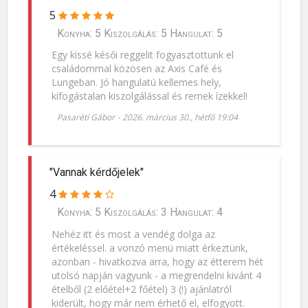
5
Konyha: 5 Kiszolgálás: 5 Hangulat: 5
Egy kissé késői reggelit fogyasztottunk el
családommal közösen az Axis Café és
Lungeban. Jó hangulatú kellemes hely,
kifogástalan kiszolgálással és remek ízekkel!
Pasaréti Gábor
-
2026. március 30., hétfő 19:04
"Vannak kérdőjelek"
4
Konyha: 5 Kiszolgálás: 3 Hangulat: 4
Nehéz itt és most a vendég dolga az
értékeléssel. a vonzó menü miatt érkeztünk,
azonban - hivatkozva arra, hogy az étterem hét
utolsó napján vagyunk - a megrendelni kivánt 4
ételből (2 előétel+2 főétel) 3 (!) ajánlatról
kiderült, hogy már nem érhető el, elfogyott.