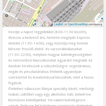
| ©
contributors
Leaflet
OpenStreetMap
Kezdje a napot reggelinkkel (8:00-11:30 között),
élvezze a kedvező árú, hetente megújuló Express
ebédet (11:30–14:00), vagy kóstolja meg évente
kétszer frissülő ebéd- és vacsorakínálatunkat
(11:30–22:00), melyben magyar különlegességeket
és nemzetközi klasszikusokat egyaránt megtalál. Az
Axisban törekszünk a sokszínűségre: vegetáriánus,
vegán és peszkatáriánus ételeink ugyanolyan
szeretettel és kreativitással készülnek, mint a húsos
fogások.
Ételeihez válasszon Bányai specialty kávét, minőségi
teákat, üdítőket vagy egy alkoholos italt, beleértve
kézműves koktéljainkat. Ha valami különlegesre
vágyik, fedezze fel különleges promóciós ételeinket