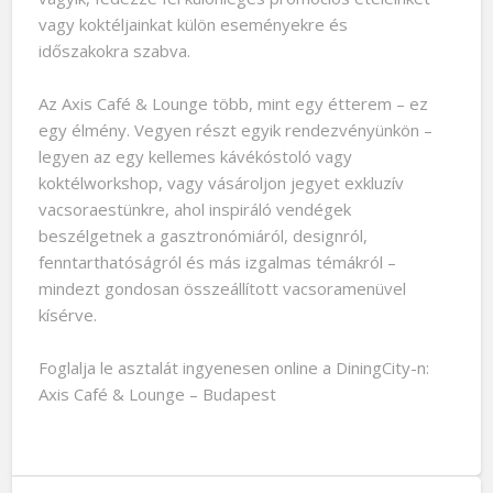
vagy koktéljainkat külön eseményekre és
időszakokra szabva.
Az Axis Café & Lounge több, mint egy étterem – ez
egy élmény. Vegyen részt egyik rendezvényünkön –
legyen az egy kellemes kávékóstoló vagy
koktélworkshop, vagy vásároljon jegyet exkluzív
vacsoraestünkre, ahol inspiráló vendégek
beszélgetnek a gasztronómiáról, designról,
fenntarthatóságról és más izgalmas témákról –
mindezt gondosan összeállított vacsoramenüvel
kísérve.
Foglalja le asztalát ingyenesen online a DiningCity-n:
Axis Café & Lounge – Budapest