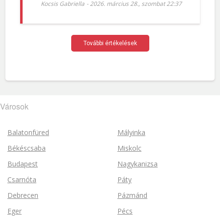
Kocsis Gabriella
-
2026. március 28., szombat 22:37
További értékelések
Városok
Balatonfüred
Mályinka
Békéscsaba
Miskolc
Budapest
Nagykanizsa
Csarnóta
Páty
Debrecen
Pázmánd
Eger
Pécs