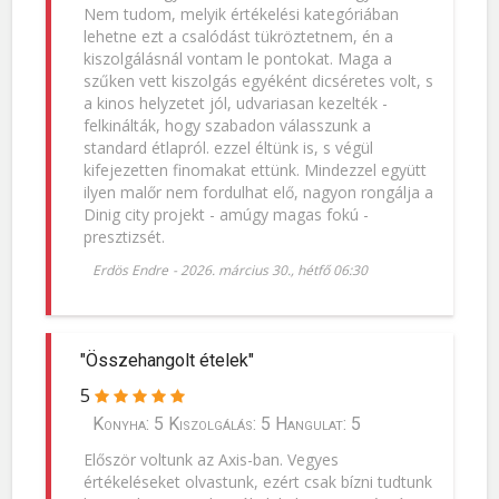
Nem tudom, melyik értékelési kategóriában
lehetne ezt a csalódást tükröztetnem, én a
kiszolgálásnál vontam le pontokat. Maga a
szűken vett kiszolgás egyéként dicséretes volt, s
a kinos helyzetet jól, udvariasan kezelték -
felkinálták, hogy szabadon válasszunk a
standard étlapról. ezzel éltünk is, s végül
kifejezetten finomakat ettünk. Mindezzel együtt
ilyen malőr nem fordulhat elő, nagyon rongálja a
Dinig city projekt - amúgy magas fokú -
presztizsét.
Erdös Endre
-
2026. március 30., hétfő 06:30
"Összehangolt ételek"
5
Konyha: 5 Kiszolgálás: 5 Hangulat: 5
Először voltunk az Axis-ban. Vegyes
értékeléseket olvastunk, ezért csak bízni tudtunk