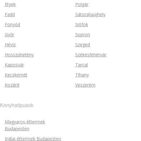
Etyek
Polgár
Fadd
Sátoraljaújhely
Fonyód
Siófok
Győr
Sopron
Hévíz
Szeged
Hosszúhetény
Székesfehérvár
Kaposvár
Tarcal
Kecskemét
Tihany
Kozárd
Veszprém
Konyhatípusok
Magyaros éttermek
Budapesten
Indiai éttermek Budapesten