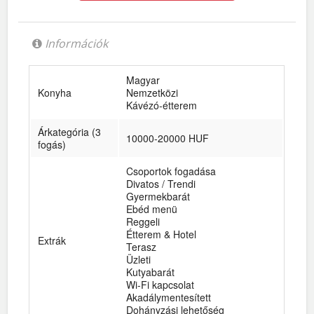
Információk
Magyar
Konyha
Nemzetközi
Kávézó-étterem
Árkategória (3
10000-20000 HUF
fogás)
Csoportok fogadása
Divatos / Trendi
Gyermekbarát
Ebéd menü
Reggeli
Étterem & Hotel
Extrák
Terasz
Üzleti
Kutyabarát
Wi-Fi kapcsolat
Akadálymentesített
Dohányzási lehetőség