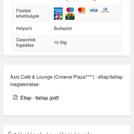
Fizetési
lehetőségek
Helyszín
Budapest
Csoportok
10 főig
fogadása
Axis Café & Lounge (Crowne Plaza****) - étlap/itallap
megtekintése:
Étlap - Itallap
(pdf)