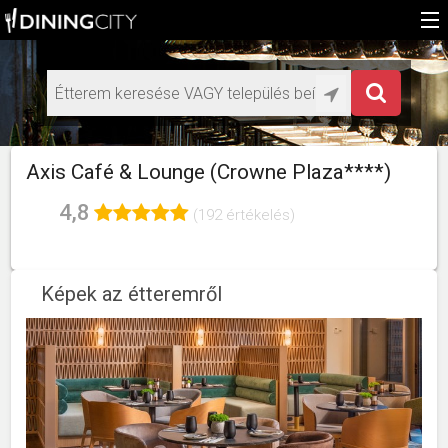
Főoldal
Médiaajánlat éttermeknek
HU
Axis Café & Lounge (Crowne Plaza****)
EN
4,8
(192 értékelés)
Képek az étteremről