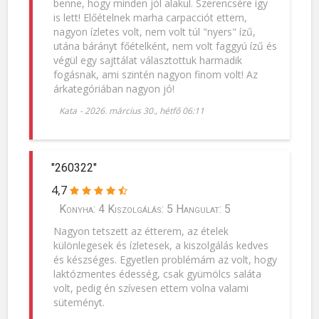
benne, hogy minden jól alakul. Szerencsére így
is lett! Előételnek marha carpacciót ettem,
nagyon ízletes volt, nem volt túl "nyers" ízű,
utána bárányt főételként, nem volt faggyú ízű és
végül egy sajttálat választottuk harmadik
fogásnak, ami szintén nagyon finom volt! Az
árkategóriában nagyon jó!
Kata
-
2026. március 30., hétfő 06:11
"260322"
4,7
Konyha: 4 Kiszolgálás: 5 Hangulat: 5
Nagyon tetszett az étterem, az ételek
különlegesek és ízletesek, a kiszolgálás kedves
és készséges. Egyetlen problémám az volt, hogy
laktózmentes édesség, csak gyümölcs saláta
volt, pedig én szívesen ettem volna valami
süteményt.