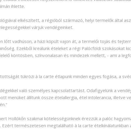
lmán ihlette.
ával elkészített, a régióból származó, helyi termelők által aszt
önlegességekkel várjuk vendégeinket.
sen lőtt vadhúson, a házi köpült vajon át, a termelői tojás és tej
inőség. Ezekből kreálunk ételeket a régi Palócföldi szokásokat kic
elelő köntösben, színvonalasan és mindezek mellett, - ami a legf
tottságát tükrözi à la carte étlapunk minden egyes fogása, a své
dégekkel való személyes kapcsolattartást. Odafigyelünk a vendé
t menüket állítunk össze ételallergia, étel intolerancia, illetve 
én."
ert Hollókőn szakmai kötelességünknek érezzük a palóc hagyom
Ezért természetesen megtalálható à la carte ételkínálatunkban 