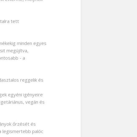
alra tett
termékekig minden egyes
sit megújítva,
ontosabb - a
dasztalos reggelik és
gek egyéni igényeire
vegetáriánus, vegán és
ányok őrzését és
a legismertebb palóc