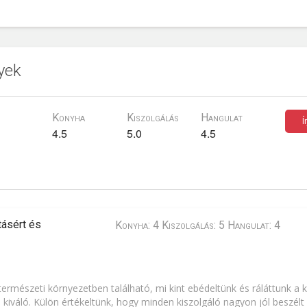
yek
Konyha
Kiszolgálás
Hangulat
Í
4.5
5.0
4.5
ásért és
Konyha: 4 Kiszolgálás: 5 Hangulat: 4
rmészeti környezetben található, mi kint ebédeltünk és ráláttunk a k
 kiváló. Külön értékeltünk, hogy minden kiszolgáló nagyon jól beszélt 