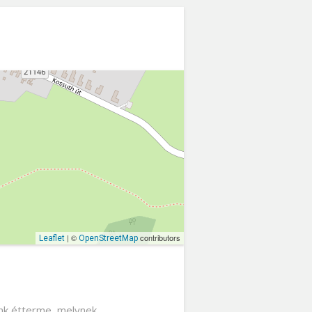
| ©
contributors
Leaflet
OpenStreetMap
ánk étterme, melynek