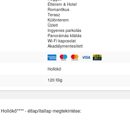
Étterem & Hotel
Romantikus
Terasz
Különterem
Üzleti
Ingyenes parkolás
Panorámás kilátás
Wi-Fi kapcsolat
Akadálymentesített
Hollókő
120 főig
Hollókő**** - étlap/itallap megtekintése: