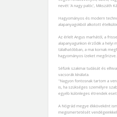
nevét 'A nagy palóc', Mikszáth Ká
Hagyományos és modern technológi
alapanyagokból alkotott ételkül
Az érlelt Angus marhától, a fris
alapanyagunkon érződik a helyi m
tálalhatóbban, a mai kornak megf
hagyományos ízeket megőrizve.
Séfünk szakmai tudását és elhiva
vacsorák kínálata.
"Nagyon fontosnak tartom a ven
is, ha szükséges személyre szabot
egyéb különleges étrendek eset
A Nógrád megye ékköveként ism
megismertetését vendégeinkkel. 