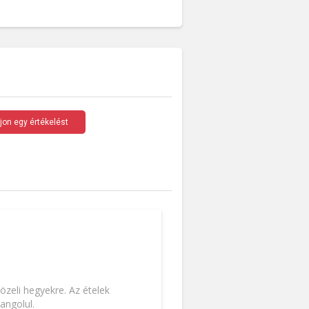
rjon egy értékelést
özeli hegyekre. Az ételek
angolul.