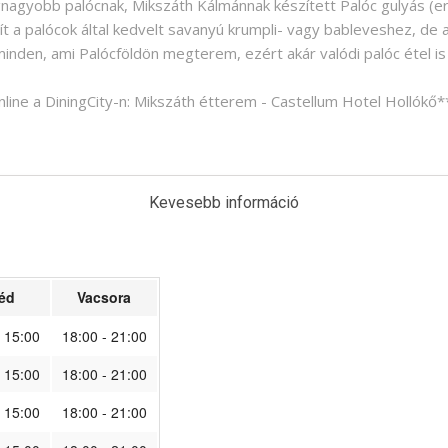
legnagyobb palócnak, Mikszáth Kálmánnak készített Palóc gulyás (er
ít a palócok által kedvelt savanyú krumpli- vagy bableveshez, de a
nden, ami Palócföldön megterem, ezért akár valódi palóc étel is
online a DiningCity-n: Mikszáth étterem - Castellum Hotel Hollókő*
Kevesebb információ
éd
Vacsora
- 15:00
18:00 - 21:00
- 15:00
18:00 - 21:00
- 15:00
18:00 - 21:00