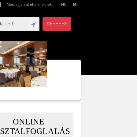
Médiaajánlat éttermeknek
HU
EN
KERESÉS