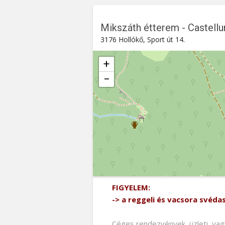
Mikszáth étterem - Castell
3176 Hollókő, Sport út 14.
+
−
Mikszáth étterem - Castellum Hot
Sport út 14. , 3176
Hollókő
FIGYELEM:
-> a reggeli és vacsora svéda
Céges rendezvények, üzleti, vag