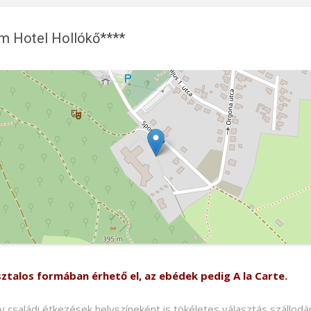
um Hotel Hollókő****
el Hollókő****
sztalos formában érhető el, az ebédek pedig A la Carte.
y családi étkezések helyszíneként is tökéletes választás szállod