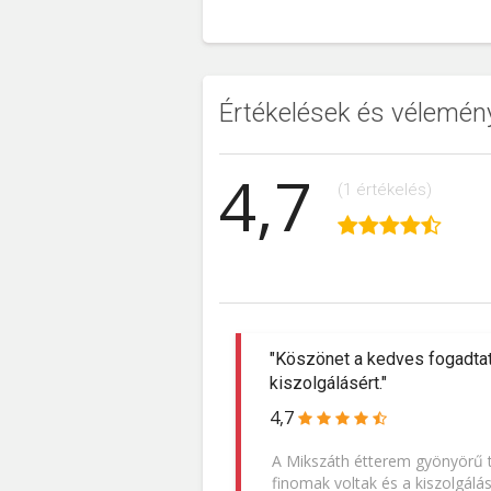
Értékelések és vélemén
4,7
(1 értékelés)
"Köszönet a kedves fogadtat
kiszolgálásért."
4,7
A Mikszáth étterem gyönyörű te
finomak voltak és a kiszolgálás