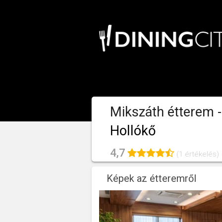
Mikszáth étterem 
Hollókő
4,7
(1 értékelés)
Képek az étteremről