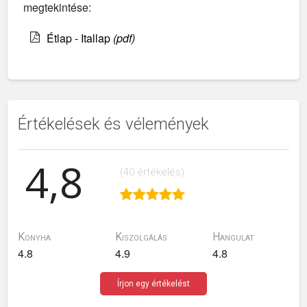
megtekintése:
Étlap - Itallap
(pdf)
Értékelések és vélemények
4,8
(40 értékelés)
Konyha
Kiszolgálás
Hangulat
4.8
4.9
4.8
Írjon egy értékelést