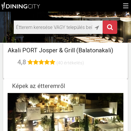
Főoldal
Médiaajánlat éttermeknek
HU
Akali PORT Josper & Grill (Balatonakali)
EN
4,8
(40 értékelés)
Képek az étteremről