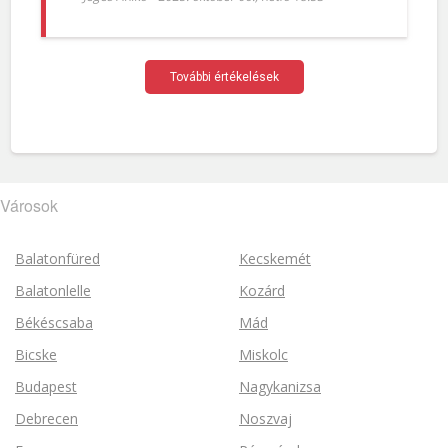
További értékelések
Városok
Balatonfüred
Kecskemét
Balatonlelle
Kozárd
Békéscsaba
Mád
Bicske
Miskolc
Budapest
Nagykanizsa
Debrecen
Noszvaj