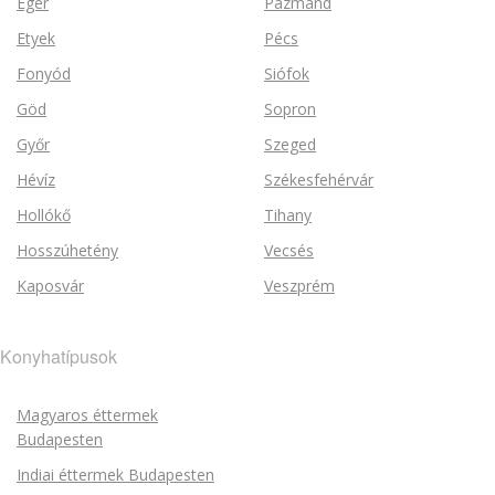
Eger
Pázmánd
Etyek
Pécs
Fonyód
Siófok
Göd
Sopron
Győr
Szeged
Hévíz
Székesfehérvár
Hollókő
Tihany
Hosszúhetény
Vecsés
Kaposvár
Veszprém
Konyhatípusok
Magyaros éttermek
Budapesten
Indiai éttermek Budapesten