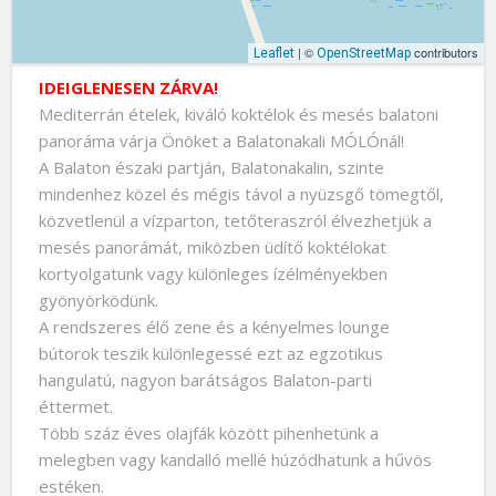
| ©
contributors
Leaflet
OpenStreetMap
IDEIGLENESEN ZÁRVA!
Mediterrán ételek, kiváló koktélok és mesés balatoni
panoráma várja Önöket a Balatonakali MÓLÓnál!
A Balaton északi partján, Balatonakalin, szinte
mindenhez közel és mégis távol a nyüzsgő tömegtől,
közvetlenül a vízparton, tetőteraszról élvezhetjük a
mesés panorámát, miközben üdítő koktélokat
kortyolgatunk vagy különleges ízélményekben
gyönyörködünk.
A rendszeres élő zene és a kényelmes lounge
bútorok teszik különlegessé ezt az egzotikus
hangulatú, nagyon barátságos Balaton-parti
éttermet.
Több száz éves olajfák között pihenhetünk a
melegben vagy kandalló mellé húzódhatunk a hűvös
estéken.