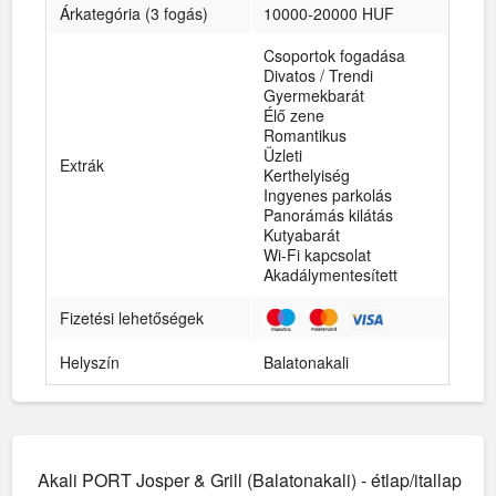
Árkategória (3 fogás)
10000-20000 HUF
Csoportok fogadása
Divatos / Trendi
Gyermekbarát
Élő zene
Romantikus
Üzleti
Extrák
Kerthelyiség
Ingyenes parkolás
Panorámás kilátás
Kutyabarát
Wi-Fi kapcsolat
Akadálymentesített
Fizetési lehetőségek
Helyszín
Balatonakali
Akali PORT Josper & Grill (Balatonakali) - étlap/itallap