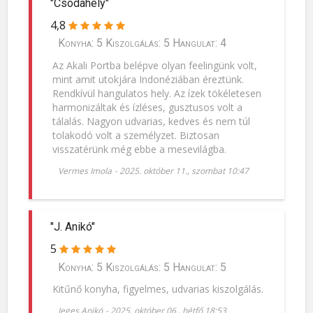
"Csodahely"
4,8
Konyha: 5 Kiszolgálás: 5 Hangulat: 4
Az Akali Portba belépve olyan feelingünk volt,
mint amit utokjára Indonéziában éreztünk.
Rendkívül hangulatos hely. Az ízek tökéletesen
harmonizáltak és ízléses, gusztusos volt a
tálalás. Nagyon udvarias, kedves és nem túl
tolakodó volt a személyzet. Biztosan
visszatérünk még ebbe a mesevilágba.
Vermes Imola
-
2025. október 11., szombat 10:47
"J. Anikó"
5
Konyha: 5 Kiszolgálás: 5 Hangulat: 5
Kitűnő konyha, figyelmes, udvarias kiszolgálás.
Jeges Anikó
-
2025. október 06., hétfő 18:53