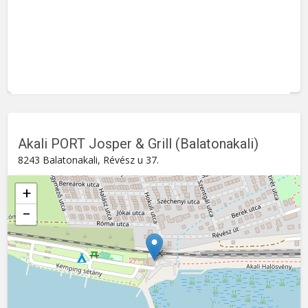
Akali PORT Josper & Grill (Balatonakali)
8243 Balatonakali, Révész u 37.
+
−
Akali PORT Josper & Grill (Balatonakali)
Révész u 37. , 8243
Balatonakali