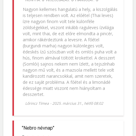
Nagyon kellemes hangulatú a hely, a kiszolgálás
is teljesen rendben volt. Az előétel (Thai leves)
ízre nagyon finom volt tele különféle
zöldségekkel, viszont inkább raguleves ízvilága
volt, mint thai, de ezt előre elmondta a pincér,
amikor rákérdeztünk a levesre. A főétel
(burgundi marha) nagyon különleges volt,
édeskés ízű szószban volt és omlós puha volt a
hús, finom almával töltött krokettel. A desszert
(Somlói) sajnos nekem nem ízlett, a tejszínhab
nagyon mű volt, és a mazsola mellett tele volt
kandírozott narancsokkal, amit nem szeretek,
de ez saját probléma. A főétel és a limonádé
édessége miatt viszont nem hiányoltam a
desszertet.
Lőrincz Tímea
-
2025. március 31., hétfő 08:02
"Nebro névnap"