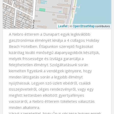
| ©
contributors
Leaflet
OpenStreetMap
A Nebro étterem a Dunapart egyik legkiválóbb
gasztronómiai élményét kínálja a 4 csillagos Holiday
Beach Hotelben. Étlapunkon szereplő fogásokat
kizárólag kiváló minőségű alapanyagokbók készítjük,
melyek frissessége és ízvilága garantálja a
felejthetetlen élményt. Szolgáltatásunk során
kiemelten figyelünk a vendégek igényeire, hogy
minden látogatás során a legjobb élményt
nyújthassuk. Legyen szó üzleti ebédről, családi
összejövetelről, céges rendezvényről, vagy egy
meghitt kettesben elköltött gyertyafényes
vacsoráról, a Nebro étterem tökéletes választás
minden alkalomra.
Várjuk szeretettel, hogy Ön is részese legyen ennek