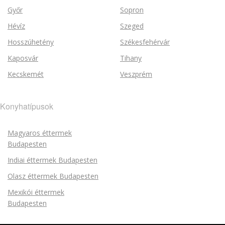
Győr
Sopron
Hévíz
Szeged
Hosszúhetény
Székesfehérvár
Kaposvár
Tihany
Kecskemét
Veszprém
Konyhatípusok
Magyaros éttermek
Budapesten
Indiai éttermek Budapesten
Olasz éttermek Budapesten
Mexikói éttermek
Budapesten