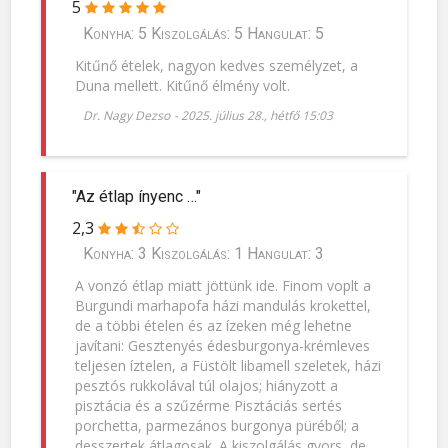
5
Konyha: 5 Kiszolgálás: 5 Hangulat: 5
Kitűnő ételek, nagyon kedves személyzet, a
Duna mellett. Kitűnő élmény volt.
Dr. Nagy Dezso
-
2025. július 28., hétfő 15:03
"Az étlap ínyenc …"
2,3
Konyha: 3 Kiszolgálás: 1 Hangulat: 3
A vonzó étlap miatt jöttünk ide. Finom voplt a
Burgundi marhapofa házi mandulás krokettel,
de a többi ételen és az ízeken még lehetne
javítani: Gesztenyés édesburgonya-krémleves
teljesen íztelen, a Füstölt libamell szeletek, házi
pesztós rukkolával túl olajos; hiányzott a
pisztácia és a szűzérme Pisztáciás sertés
porchetta, parmezános burgonya püréből; a
desszertek átlagosak. A kiszolgálás gyors, de