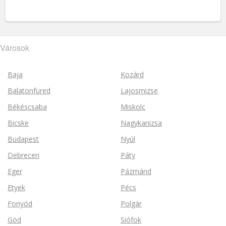
Városok
Baja
Kozárd
Balatonfüred
Lajosmizse
Békéscsaba
Miskolc
Bicske
Nagykanizsa
Budapest
Nyúl
Debrecen
Páty
Eger
Pázmánd
Etyek
Pécs
Fonyód
Polgár
Göd
Siófok