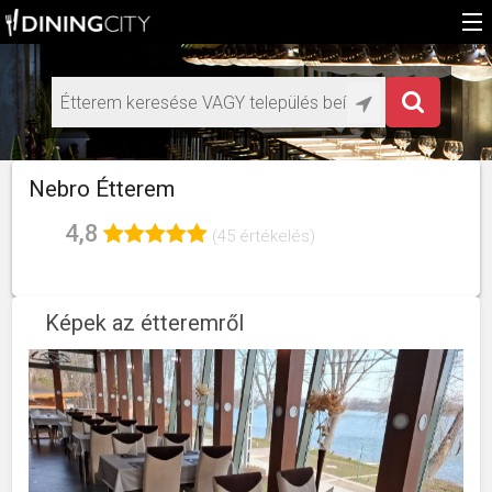
Főoldal
Médiaajánlat éttermeknek
HU
Nebro Étterem
EN
4,8
(45 értékelés)
Képek az étteremről