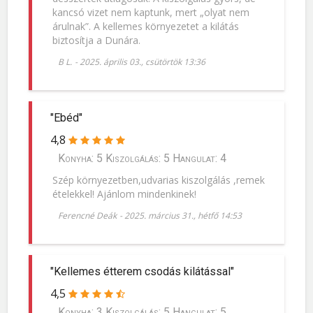
kancsó vizet nem kaptunk, mert „olyat nem
árulnak”. A kellemes környezetet a kilátás
biztosítja a Dunára.
B L.
-
2025. április 03., csütörtök 13:36
"Ebéd"
4,8
Konyha: 5 Kiszolgálás: 5 Hangulat: 4
Szép környezetben,udvarias kiszolgálás ,remek
ételekkel! Ajánlom mindenkinek!
Ferencné Deák
-
2025. március 31., hétfő 14:53
"Kellemes étterem csodás kilátással"
4,5
Konyha: 3 Kiszolgálás: 5 Hangulat: 5