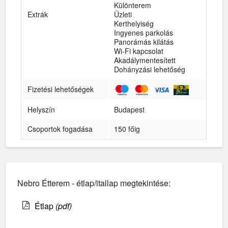
Különterem
Extrák
Üzleti
Kerthelyiség
Ingyenes parkolás
Panorámás kilátás
Wi-Fi kapcsolat
Akadálymentesített
Dohányzási lehetőség
Fizetési lehetőségek
Helyszín
Budapest
Csoportok fogadása
150 főig
Nebro Étterem - étlap/itallap megtekintése:
Étlap
(pdf)