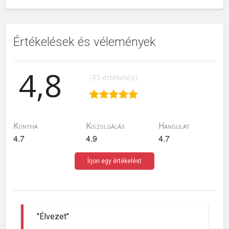
Értékelések és vélemények
4,8
(45 értékelés)
Konyha
Kiszolgálás
Hangulat
4.7
4.9
4.7
Írjon egy értékelést
"Élvezet"