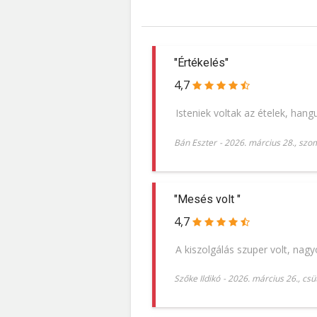
"Értékelés"
4,7
Isteniek voltak az ételek, hangu
Bán Eszter
-
2026. március 28., szo
"Mesés volt "
4,7
A kiszolgálás szuper volt, nagy
Szőke Ildikó
-
2026. március 26., csü