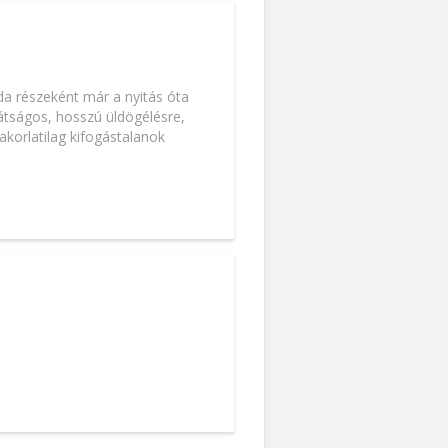
da részeként már a nyitás óta
rátságos, hosszú üldögélésre,
akorlatilag kifogástalanok