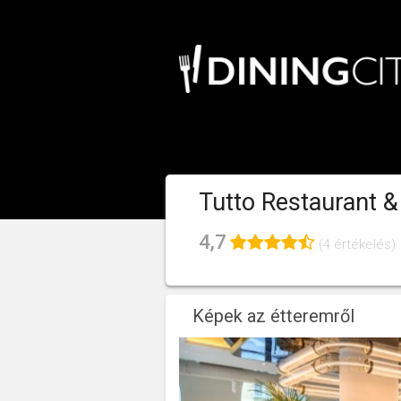
Tutto Restaurant 
4,7
(4 értékelés)
Képek az étteremről