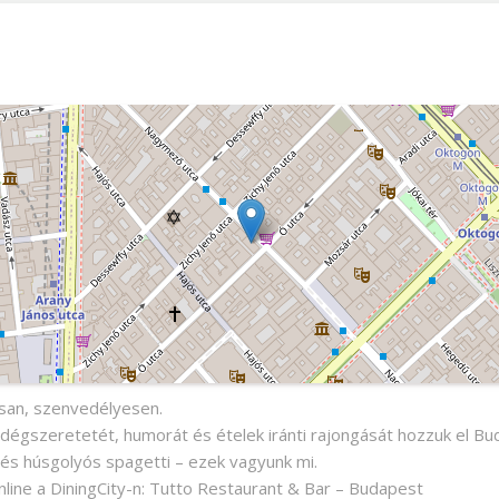
t
ngosan, szenvedélyesen.
égszeretetét, humorát és ételek iránti rajongását hozzuk el B
 és húsgolyós spagetti – ezek vagyunk mi.
online a DiningCity-n: Tutto Restaurant & Bar – Budapest