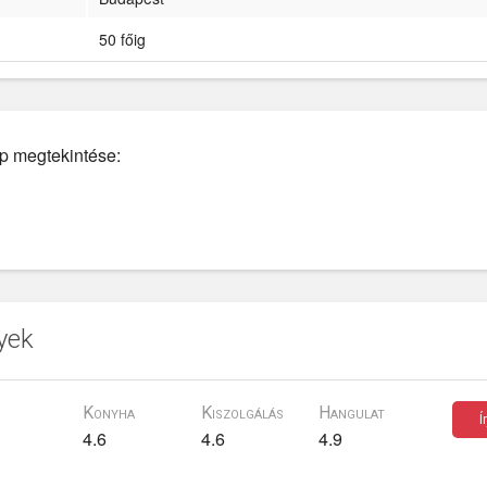
50 főig
lap megtekintése:
yek
Konyha
Kiszolgálás
Hangulat
Í
4.6
4.6
4.9