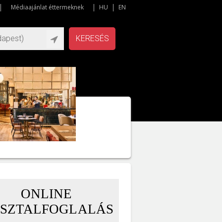
Médiaajánlat éttermeknek
HU
EN
KERESÉS