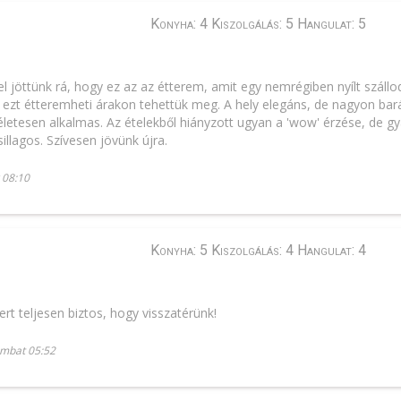
Konyha: 4 Kiszolgálás: 5 Hangulat: 5
 jöttünk rá, hogy ez az az étterem, amit egy nemrégiben nyílt szállo
gy ezt étteremheti árakon tehettük meg. A hely elegáns, de nagyon ba
életesen alkalmas. Az ételekből hiányzott ugyan a 'wow' érzése, de gy
sillagos. Szívesen jövünk újra.
 08:10
Konyha: 5 Kiszolgálás: 4 Hangulat: 4
ert teljesen biztos, hogy visszatérünk!
ombat 05:52