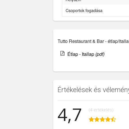
Csoportok fogadása
Tutto Restaurant & Bar - étlap/ital
Étlap - Itallap
(pdf)
Értékelések és vélemén
4,7
(4 értékelés)