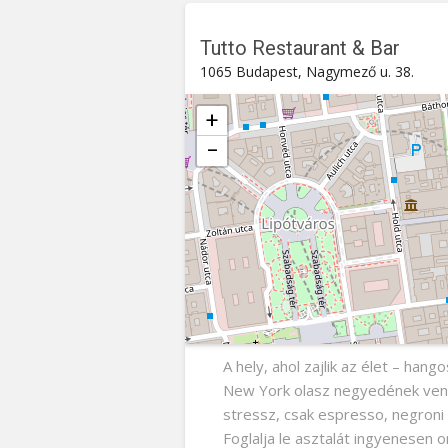
Tutto Restaurant & Bar
1065 Budapest, Nagymező u. 38.
+
−
Tutto Restaurant & Bar
Nagymező u. 38. , 1065
Budapes
A hely, ahol zajlik az élet – ha
New York olasz negyedének vend
stressz, csak espresso, negroni
Foglalja le asztalát ingyenesen 