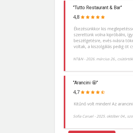
"Tutto Restaurant & Bar"
4,8
Ékezésünkkor kis meglepetéssel
szerettünk volna kipróbálni, í
beszélgetésre, evés-ivásra tök
voltak, a kiszolgálás pedig öt c
NT&N
-
2026. március 26., csütörtök
"Arancini 🤩"
4,7
Kitűnő volt minden! Az arancini
Sofia Caruel
-
2025. október 04., sz