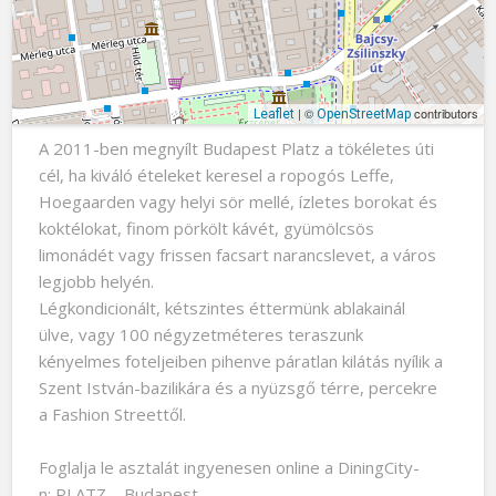
| ©
contributors
Leaflet
OpenStreetMap
A 2011-ben megnyílt Budapest Platz a tökéletes úti
cél, ha kiváló ételeket keresel a ropogós Leffe,
Hoegaarden vagy helyi sör mellé, ízletes borokat és
koktélokat, finom pörkölt kávét, gyümölcsös
limonádét vagy frissen facsart narancslevet, a város
legjobb helyén.
Légkondicionált, kétszintes éttermünk ablakainál
ülve, vagy 100 négyzetméteres teraszunk
kényelmes foteljeiben pihenve páratlan kilátás nyílik a
Szent István-bazilikára és a nyüzsgő térre, percekre
a Fashion Streettől.
Foglalja le asztalát ingyenesen online a DiningCity-
n: PLATZ – Budapest