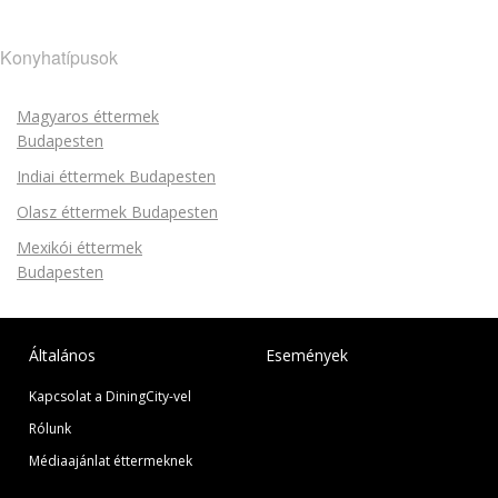
Konyhatípusok
Magyaros éttermek
Budapesten
Indiai éttermek Budapesten
Olasz éttermek Budapesten
Mexikói éttermek
Budapesten
Általános
Események
Kapcsolat a DiningCity-vel
Rólunk
Médiaajánlat éttermeknek