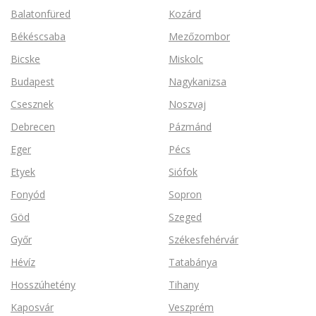
Balatonfüred
Kozárd
Békéscsaba
Mezőzombor
Bicske
Miskolc
Budapest
Nagykanizsa
Csesznek
Noszvaj
Debrecen
Pázmánd
Eger
Pécs
Etyek
Siófok
Fonyód
Sopron
Göd
Szeged
Győr
Székesfehérvár
Hévíz
Tatabánya
Hosszúhetény
Tihany
Kaposvár
Veszprém