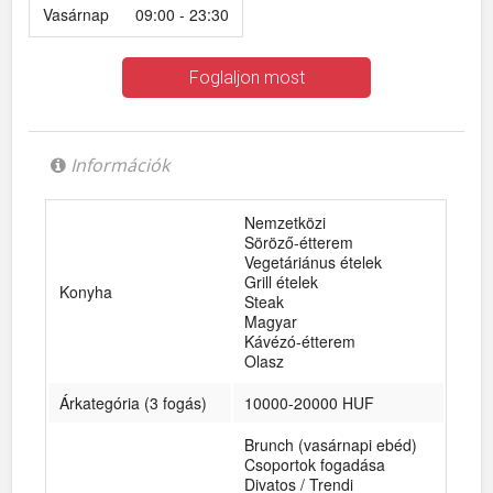
Vasárnap
09:00 - 23:30
Foglaljon most
Információk
Nemzetközi
Söröző-étterem
Vegetáriánus ételek
Grill ételek
Konyha
Steak
Magyar
Kávézó-étterem
Olasz
Árkategória (3 fogás)
10000-20000 HUF
Brunch (vasárnapi ebéd)
Csoportok fogadása
Divatos / Trendi