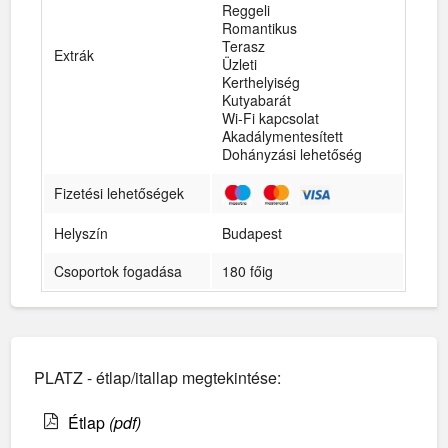
Reggeli
Romantikus
Terasz
Extrák
Üzleti
Kerthelyiség
Kutyabarát
Wi-Fi kapcsolat
Akadálymentesített
Dohányzási lehetőség
Fizetési lehetőségek
Helyszín
Budapest
Csoportok fogadása
180 főig
PLATZ - étlap/itallap megtekintése:
Étlap
(pdf)