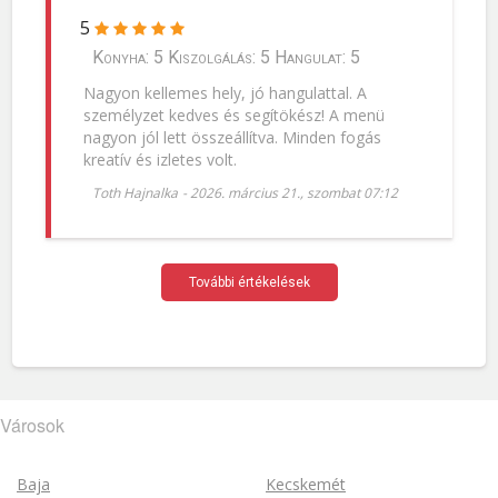
5
Konyha: 5 Kiszolgálás: 5 Hangulat: 5
Nagyon kellemes hely, jó hangulattal. A
személyzet kedves és segítökész! A menü
nagyon jól lett összeállítva. Minden fogás
kreatív és izletes volt.
Toth Hajnalka
-
2026. március 21., szombat 07:12
További értékelések
Városok
Baja
Kecskemét