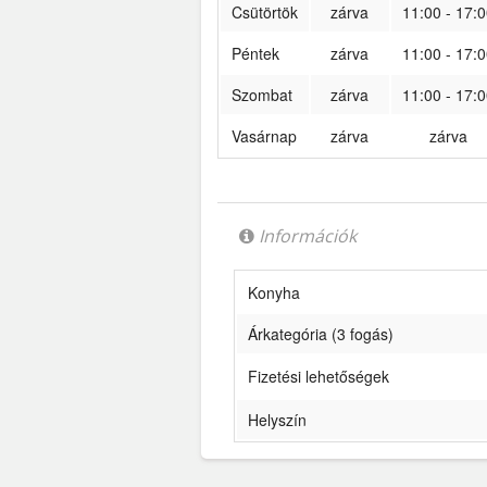
Csütörtök
zárva
11:00 - 17:0
Péntek
zárva
11:00 - 17:0
Szombat
zárva
11:00 - 17:0
Vasárnap
zárva
zárva
Információk
Konyha
Árkategória (3 fogás)
Fizetési lehetőségek
Helyszín