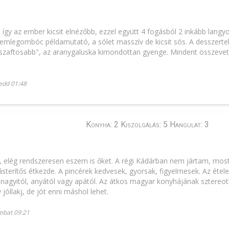
, így az ember kicsit elnézőbb, ezzel együtt 4 fogásból 2 inkább langy
emlegombóc példamutató, a sólet masszív de kicsit sós. A desszerte
"szaftosabb", az aranygaluska kimondottan gyenge. Mindent összevet
edd 01:48
Konyha: 2 Kiszolgálás: 5 Hangulat: 3
 elég rendszeresen eszem is őket. A régi Kádárban nem jártam, most 
sterítős étkezde. A pincérek kedvesek, gyorsak, figyelmesek. Az étel
 nagyitól, anyától vagy apától. Az átkos magyar konyhájának sztereotí
y jóllakj, de jót enni máshol lehet.
mbat 09:21