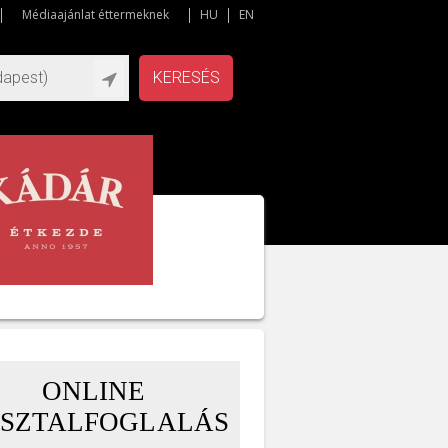
Médiaajánlat éttermeknek
HU
EN
KERESÉS