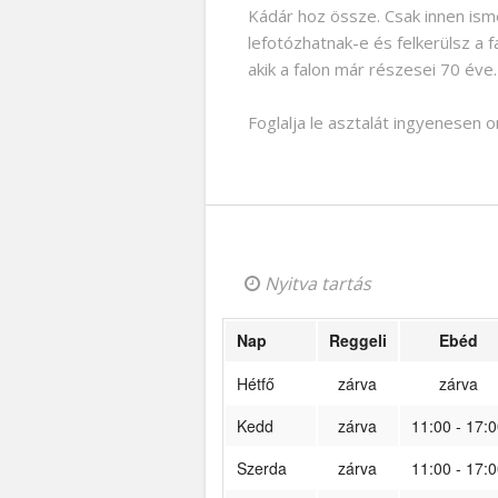
Kádár hoz össze. Csak innen is
lefotózhatnak-e és felkerülsz a f
akik a falon már részesei 70 éve.
Foglalja le asztalát ingyenesen 
Nyitva tartás
Nap
Reggeli
Ebéd
Hétfő
zárva
zárva
Kedd
zárva
11:00 - 17:0
Szerda
zárva
11:00 - 17:0