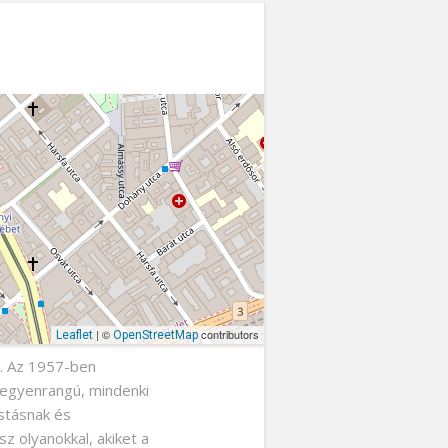
| ©
contributors
Leaflet
OpenStreetMap
l. Az 1957-ben
i egyenrangú, mindenki
ostásnak és
sz olyanokkal, akiket a