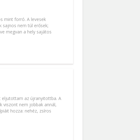
os mint forró. A levesek
k sajnos nem túl erősek;
ve megvan a hely sajátos
eljutottam az újranyitottba. A
ek viszont nem jobbak annál,
piáit hozza: nehéz, zsíros