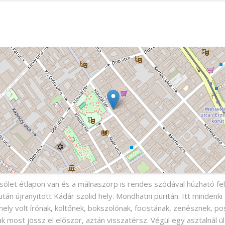
ólet étlapon van és a málnaszörp is rendes szódával húzható fe
után újranyitott Kádár szolid hely. Mondhatni puritán. Itt mindenk
 hely volt írónak, költőnek, bokszolónak, focistának, zenésznek, p
ak most jössz el először, aztán visszatérsz. Végül egy asztalnál ül