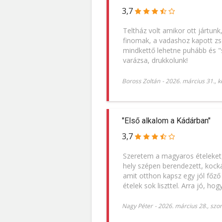
3,7
Teltház volt amikor ott jártunk
finomak, a vadashoz kapott zs
mindkettő lehetne puhább és 
varázsa, drukkolunk!
Boross Zoltán
-
2026. március 31., k
"Első alkalom a Kádárban"
3,7
Szeretem a magyaros ételeket,
hely szépen berendezett, kocká
amit otthon kapsz egy jól főző
ételek sok liszttel. Arra jó, hog
Nagy Péter
-
2026. március 28., szo