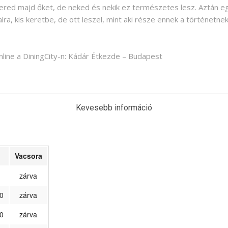
mered majd őket, de neked és nekik ez természetes lesz. Aztán 
alra, kis keretbe, de ott leszel, mint aki része ennek a történetne
online a DiningCity-n: Kádár Étkezde – Budapest
Kevesebb információ
Vacsora
zárva
0
zárva
0
zárva