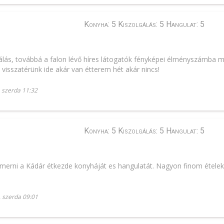
Konyha: 5 Kiszolgálás: 5 Hangulat: 5
álás, továbbá a falon lévő híres látogatók fényképei élményszámba 
 visszatérünk ide akár van étterem hét akár nincs!
, szerda 11:32
Konyha: 5 Kiszolgálás: 5 Hangulat: 5
erni a Kádár étkezde konyháját es hangulatát. Nagyon finom ételeke
, szerda 09:01