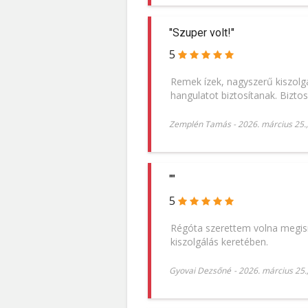
"Szuper volt!"
5
Remek ízek, nagyszerű kiszolg
hangulatot biztosítanak. Biztos
Zemplén Tamás
-
2026. március 25.
""
5
Régóta szerettem volna megism
kiszolgálás keretében.
Gyovai Dezsőné
-
2026. március 25.