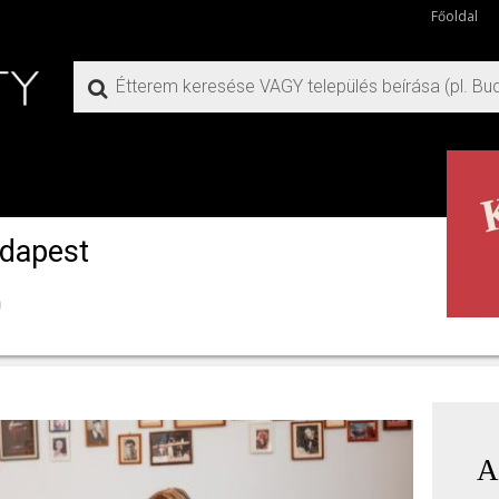
Főoldal
udapest
)