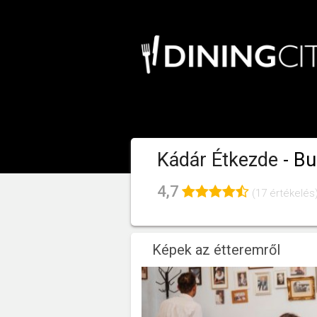
Kádár Étkezde
- B
4,7
(17 értékelés
Képek az étteremről