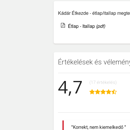
Kádár Étkezde - étlap/itallap megte
Étlap - Itallap
(pdf)
Értékelések és vélemén
4,7
(17 értékelés)
"Korrekt, nem kiemelkedő "