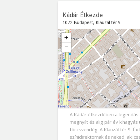
Kádár Étkezde
1072 Budapest, Klauzál tér 9.
+
−
Kádár Étkezde
Klauzál tér 9. , 1072
Budapest
A Kádár étkezdében a legendás s
megnyílt és alig pár év kihagyás 
törzsvendég. A Klauzál tér 9. fix
színidirektornak és neked, aki cs