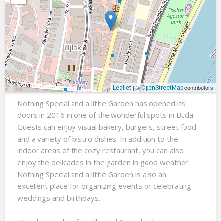
Semmi Extra és Egy Kis Kert - Nothing Special and a little
Garden (Lajos street)
Lajos utca 46. , 1036
Budapest
| ©
contributors
Leaflet
OpenStreetMap
Nothing Special and a little Garden has opened its
doors in 2016 in one of the wonderful spots in Buda.
Guests can enjoy visual bakery, burgers, street food
and a variety of bistro dishes. In addition to the
indoor areas of the cozy restaurant, you can also
enjoy the delicacies in the garden in good weather.
Nothing Special and a little Garden is also an
excellent place for organizing events or celebrating
weddings and birthdays.