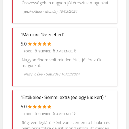
Összességében nagyon jól éresztük magunkat.
Jetzin Attila
-
Monday 18/03/2024
"Márciusi 15-ei ebéd"
5.0
food: 5 service: 5 ambience: 5
Nagyon finom volt minden étel, jól éreztük
magunkat.
Nagy V. Éva
-
Saturday 16/03/2024
"Értékelés- Semmi extra (és egy kis kert) "
5.0
food: 5 service: 5 ambience: 5
Régi vendéglátósként van szemem a hibákra és
hiányosságokra de azt mondhatom, itt minden