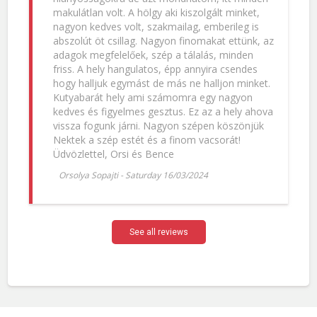
makulátlan volt. A hölgy aki kiszolgált minket,
nagyon kedves volt, szakmailag, emberileg is
abszolút öt csillag. Nagyon finomakat ettünk, az
adagok megfelelőek, szép a tálalás, minden
friss. A hely hangulatos, épp annyira csendes
hogy halljuk egymást de más ne halljon minket.
Kutyabarát hely ami számomra egy nagyon
kedves és figyelmes gesztus. Ez az a hely ahova
vissza fogunk járni. Nagyon szépen köszönjük
Nektek a szép estét és a finom vacsorát!
Üdvözlettel, Orsi és Bence
Orsolya Sopajti
-
Saturday 16/03/2024
See all reviews