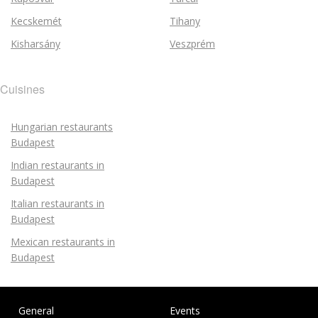
Kecskemét
Tihany
Kisharsány
Veszprém
Cuisines
Hungarian restaurants
Budapest
Indian restaurants in
Budapest
Italian restaurants in
Budapest
Mexican restaurants in
Budapest
General
Events