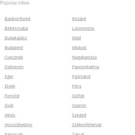
Popular cities
Balatonfüred
Kozárd
Békéscsaba
Lajosmizse
Budakalász
Mád
Budapest
Miskolc
Csesznek
Nagykanizsa
Debrecen
Pannonhalma
Eger
Pázmánd
Etyek
Pécs
Fonyód
Siófok
Győr
Sopron
Hévíz
Szeged
Hosszúhetény
Székesfehérvár
Kaposvár
Tarcal