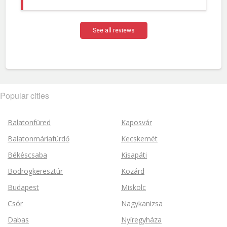
See all reviews
Popular cities
Balatonfüred
Kaposvár
Balatonmáriafürdő
Kecskemét
Békéscsaba
Kisapáti
Bodrogkeresztúr
Kozárd
Budapest
Miskolc
Csór
Nagykanizsa
Dabas
Nyíregyháza