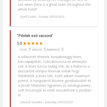
see when there is a great team throughout the
whole hotel!
Greff Csaba
-
Sunday 30/03/2025
"Péntek esti vacsora"
5.0
food: 5 service: 5 ambience: 5
A választott ételeink: konyakmeggy leves,
harcsapaprikás, császármorzsa és almáspite
volt. A leves furcsa ízvilág volt, de a föétel és a
desszertek annyira finomak voltak hogy
feledtették a leves ízét, ezért adtam maximum
pontot. A hangulatról élözene gondoskodott és
a pincér hihetetlen figyelmes és vendégszeretö
volt! Köszönjük az estét visszatérünk a jövöben
is!
Udvardi Szandra
-
Saturday 29/03/2025