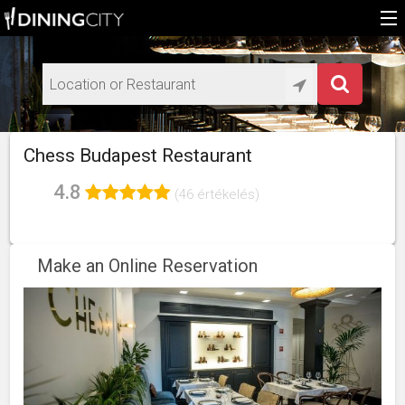
Home
Add restaurant
HU
Chess Budapest Restaurant
EN
4.8
(46 értékelés)
Make an Online Reservation