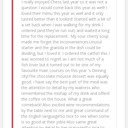
I really enjoyed Chess last year so it was not a
question I would come back this year as well! I
loved their menu this year as well and it only
tasted better than it looked! Started with a bit of
a set back when I was walking for my drink I
ordered (and they've run out) and waited a long
time for the replacement.. My sour cherry soup
made me forget the inconveniences.Unusul
starter and the granola in the dish could be
dividing, but I loved it. I ordered the catfish this I
was worried to regret as I am not much of a
fish lover but it turned out to be one of my
favourite main courses on this year 's Dinning
city!The chocolate mousse dessert was equally
good. I have say the best part of the meal was
the attention to detail by my waitress who
remembered the mishap of my drink and offerd
the coffee on the house. What a great
comeback! Also excited wine recommendations
by the table next to me and great command of
the English language!So nice to see when some
is so good at their job!a Also same great
attention by detail by her manager!So nice to