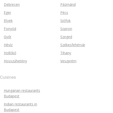
Debrecen
Pázmánd
Eger
Pécs
Etyek
Siófok
Fonyód
Sopron
Győr
Szeged
Hévíz
Székesfehérvár
Hollókő
Tihany
Hosszúhetény
Veszprém
Cuisines
Hungarian restaurants
Budapest
Indian restaurants in
Budapest