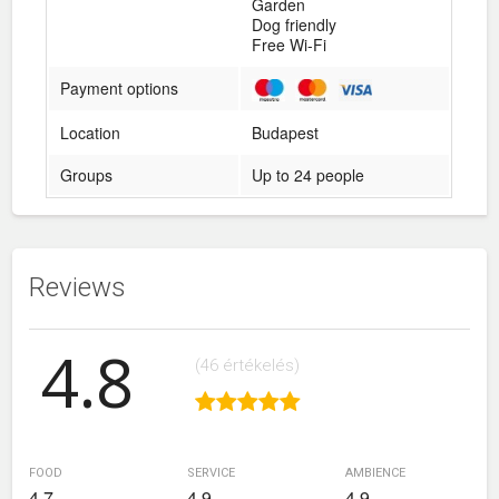
Garden
Dog friendly
Free Wi-Fi
Payment options
Location
Budapest
Groups
Up to 24 people
Reviews
4.8
(46 értékelés)
food
service
ambience
4.7
4.9
4.9