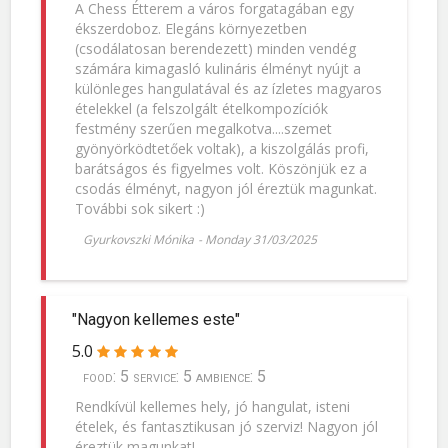
A Chess Étterem a város forgatagában egy
ékszerdoboz. Elegáns környezetben
(csodálatosan berendezett) minden vendég
számára kimagasló kulináris élményt nyújt a
különleges hangulatával és az ízletes magyaros
ételekkel (a felszolgált ételkompozíciók
festmény szerűen megalkotva....szemet
gyönyörködtetőek voltak), a kiszolgálás profi,
barátságos és figyelmes volt. Köszönjük ez a
csodás élményt, nagyon jól éreztük magunkat.
További sok sikert :)
Gyurkovszki Mónika
-
Monday 31/03/2025
"Nagyon kellemes este"
5.0
food: 5 service: 5 ambience: 5
Rendkívül kellemes hely, jó hangulat, isteni
ételek, és fantasztikusan jó szerviz! Nagyon jól
éreztük magunkat!