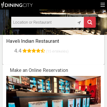
Home
Add restaurant
HU
Haveli Indian Restaurant
EN
4.4
(15 értékelés)
Make an Online Reservation