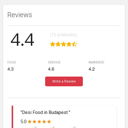
Reviews
4.4
(15 értékelés)
food
service
ambience
4.3
4.6
4.2
Write a Review
"Desi Food in Budapest "
5.0