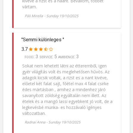
kivéve a rizst és a naant. Bevallom, többet
vártam.
Páli Mirella
-
Sunday 19/10/2025
"Semmi különleges "
3.7
food: 3 service: 5 ambience: 3
Sokat nem lehetett látni az étteremből, igen
gyér világítás volt és meglehetősen hűvös. Az
adagok kicsik voltak, a rizst es a nant kivéve,
előetel két falat sajt, főétel max 4 falat csirke
édes mártásban , amihez a mindenhez járó
savanyított zöldség egyáltalán nem illett. Az
ételek és a mangó lassi egyebkent jó volt, de a
legkevésbé munka- es hozzávaló igényes
változatban.
Radnai Anna
-
Sunday 19/10/2025