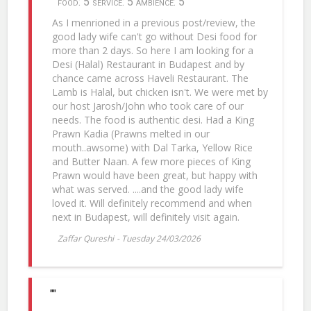
food: 5 service: 5 ambience: 5
As I menrioned in a previous post/review, the
good lady wife can't go without Desi food for
more than 2 days. So here I am looking for a
Desi (Halal) Restaurant in Budapest and by
chance came across Haveli Restaurant. The
Lamb is Halal, but chicken isn't. We were met by
our host Jarosh/John who took care of our
needs. The food is authentic desi. Had a King
Prawn Kadia (Prawns melted in our
mouth..awsome) with Dal Tarka, Yellow Rice
and Butter Naan. A few more pieces of King
Prawn would have been great, but happy with
what was served. ....and the good lady wife
loved it. Will definitely recommend and when
next in Budapest, will definitely visit again.
Zaffar Qureshi
-
Tuesday 24/03/2026
""