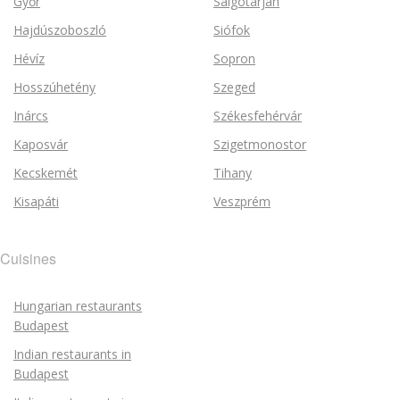
Győr
Salgótarján
Hajdúszoboszló
Siófok
Hévíz
Sopron
Hosszúhetény
Szeged
Inárcs
Székesfehérvár
Kaposvár
Szigetmonostor
Kecskemét
Tihany
Kisapáti
Veszprém
Cuisines
Hungarian restaurants
Budapest
Indian restaurants in
Budapest