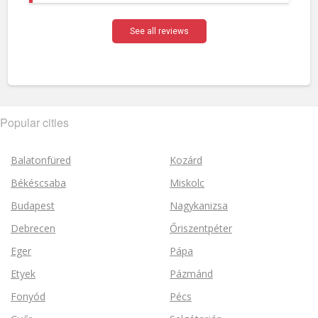
See all reviews
Popular cities
Balatonfüred
Kozárd
Békéscsaba
Miskolc
Budapest
Nagykanizsa
Debrecen
Őriszentpéter
Eger
Pápa
Etyek
Pázmánd
Fonyód
Pécs