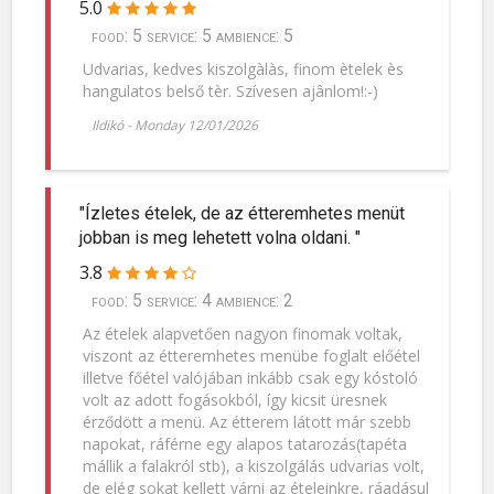
5.0
food: 5 service: 5 ambience: 5
Udvarias, kedves kiszolgàlàs, finom ètelek ès
hangulatos belső tèr. Szívesen ajânlom!:-)
Ildikó
-
Monday 12/01/2026
"Ízletes ételek, de az étteremhetes menüt
jobban is meg lehetett volna oldani. "
3.8
food: 5 service: 4 ambience: 2
Az ételek alapvetően nagyon finomak voltak,
viszont az étteremhetes menübe foglalt előétel
illetve főétel valójában inkább csak egy kóstoló
volt az adott fogásokból, így kicsit üresnek
érződött a menü. Az étterem látott már szebb
napokat, ráférne egy alapos tatarozás(tapéta
mállik a falakról stb), a kiszolgálás udvarias volt,
de elég sokat kellett várni az ételeinkre, ráadásul