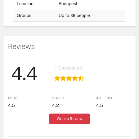
Location
Budapest
Groups
Up to 36 people
Reviews
4.4
(12 értékelés)
food
service
ambience
4.5
4.2
4.5
Write a Review