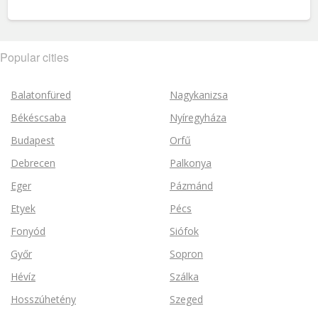
Popular cities
Balatonfüred
Nagykanizsa
Békéscsaba
Nyíregyháza
Budapest
Orfű
Debrecen
Palkonya
Eger
Pázmánd
Etyek
Pécs
Fonyód
Siófok
Győr
Sopron
Hévíz
Szálka
Hosszúhetény
Szeged