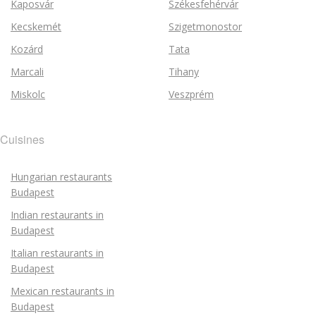
Kaposvár
Székesfehérvár
Kecskemét
Szigetmonostor
Kozárd
Tata
Marcali
Tihany
Miskolc
Veszprém
Cuisines
Hungarian restaurants
Budapest
Indian restaurants in
Budapest
Italian restaurants in
Budapest
Mexican restaurants in
Budapest