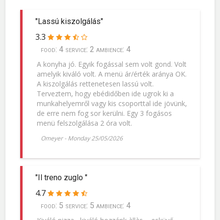
"Lassú kiszolgálás"
3.3
food: 4 service: 2 ambience: 4
A konyha jó. Egyik fogással sem volt gond. Volt
amelyik kiváló volt. A menü ár/érték aránya OK.
A kiszolgálás rettenetesen lassú volt.
Terveztem, hogy ebédidőben ide ugrok ki a
munkahelyemről vagy kis csoporttal ide jövünk,
de erre nem fog sor kerülni. Egy 3 fogásos
menü felszolgálása 2 óra volt.
Omeyer
-
Monday 25/05/2026
"Il treno zuglo "
4.7
food: 5 service: 5 ambience: 4