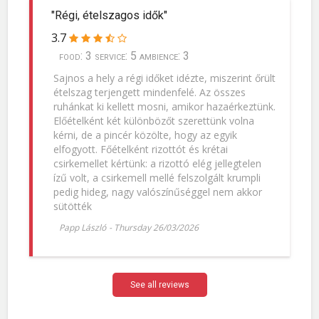
"Régi, ételszagos idők"
3.7
food: 3 service: 5 ambience: 3
Sajnos a hely a régi időket idézte, miszerint őrült
ételszag terjengett mindenfelé. Az összes
ruhánkat ki kellett mosni, amikor hazaérkeztünk.
Előételként két különbözőt szerettünk volna
kérni, de a pincér közölte, hogy az egyik
elfogyott. Főételként rizottót és krétai
csirkemellet kértünk: a rizottó elég jellegtelen
ízű volt, a csirkemell mellé felszolgált krumpli
pedig hideg, nagy valószínűséggel nem akkor
sütötték
Papp László
-
Thursday 26/03/2026
See all reviews