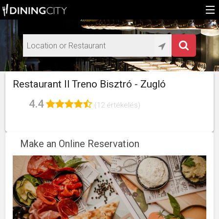
Home
Add restaurant
HU
Restaurant Il Treno Bisztró - Zugló
EN
4.4
(12 értékelés)
Make an Online Reservation