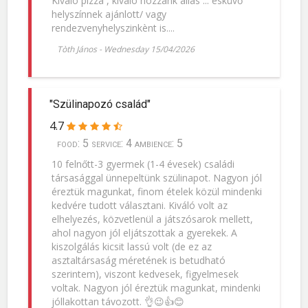
Kiváló pizza , kiváló hozzánk àllàs ... esküvő
helyszínnek ajánlott/ vagy
rendezvenyhelyszinkènt is....
Tòth János
-
Wednesday 15/04/2026
"Szülinapozó család"
4.7
food: 5 service: 4 ambience: 5
10 felnőtt-3 gyermek (1-4 évesek) családi
társasággal ünnepeltünk szülinapot. Nagyon jól
éreztük magunkat, finom ételek közül mindenki
kedvére tudott választani. Kiváló volt az
elhelyezés, közvetlenül a játszósarok mellett,
ahol nagyon jól eljátszottak a gyerekek. A
kiszolgálás kicsit lassú volt (de ez az
asztaltársaság méretének is betudható
szerintem), viszont kedvesek, figyelmesek
voltak. Nagyon jól éreztük magunkat, mindenki
jóllakottan távozott. 👌😉👍😊