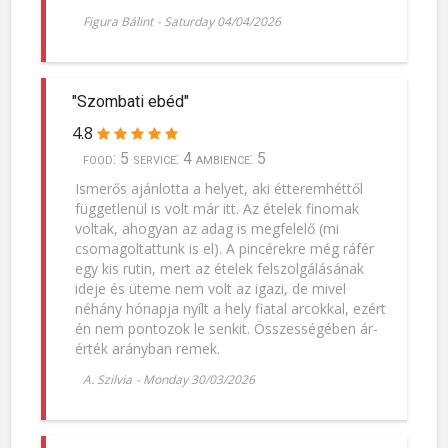
Figura Bálint
-
Saturday 04/04/2026
"Szombati ebéd"
4.8
food: 5 service: 4 ambience: 5
Ismerős ajánlotta a helyet, aki étteremhéttől
függetlenül is volt már itt. Az ételek finomak
voltak, ahogyan az adag is megfelelő (mi
csomagoltattunk is el). A pincérekre még ráfér
egy kis rutin, mert az ételek felszolgálásának
ideje és üteme nem volt az igazi, de mivel
néhány hónapja nyílt a hely fiatal arcokkal, ezért
én nem pontozok le senkit. Összességében ár-
érték arányban remek.
A. Szilvia
-
Monday 30/03/2026