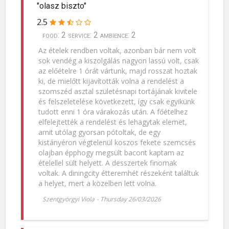
"olasz biszto"
2.5
food: 2 service: 2 ambience: 2
Az ételek rendben voltak, azonban bár nem volt
sok vendég a kiszolgálás nagyon lassú volt, csak
az előételre 1 órát vártunk, majd rosszat hoztak
ki, de mielőtt kijavították volna a rendelést a
szomszéd asztal születésnapi tortájának kivitele
és felszeletelése következett, így csak egyikünk
tudott enni 1 óra várakozás után. A főételhez
elfelejtették a rendelést és lehagytak elemet,
amit utólag gyorsan pótoltak, de egy
kistányéron végtelenül koszos fekete szemcsés
olajban épphogy megsült bacont kaptam az
ételellel sült helyett. A desszertek finomak
voltak. A diningcity étteremhét részeként találtuk
a helyet, mert a közelben lett volna.
Szentgyörgyi Viola
-
Thursday 26/03/2026