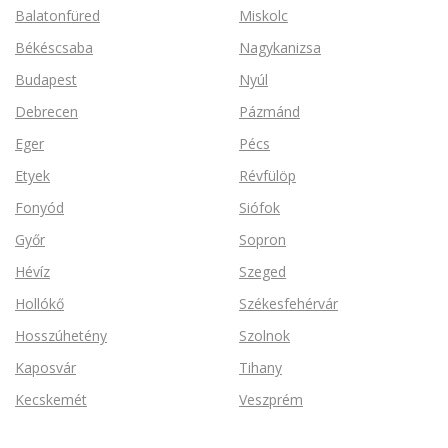
Balatonfüred
Miskolc
Békéscsaba
Nagykanizsa
Budapest
Nyúl
Debrecen
Pázmánd
Eger
Pécs
Etyek
Révfülöp
Fonyód
Siófok
Győr
Sopron
Hévíz
Szeged
Hollókő
Székesfehérvár
Hosszúhetény
Szolnok
Kaposvár
Tihany
Kecskemét
Veszprém