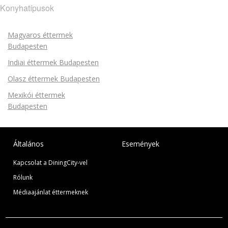
Konyhatípusok
Magyaros éttermek
Budapesten
Indiai éttermek Budapesten
Olasz éttermek Budapesten
Mexikói éttermek
Budapesten
Általános
Események
Kapcsolat a DiningCity-vel
Rólunk
Médiaajánlat éttermeknek