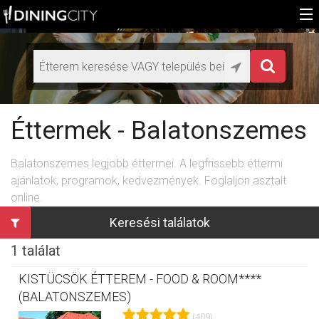
Főoldal
Médiaajánlat éttermeknek
HU
Éttermek - Balatonszemes
EN
Balatonszemes legjobb éttermei. A legfrissebb éttermi
ajánlatok, programok, kedvezmények. Foglaljon asztalt
online.
Keresési találatok
1 találat
KISTÜCSÖK ÉTTEREM - FOOD & ROOM****
(BALATONSZEMES)
(409)