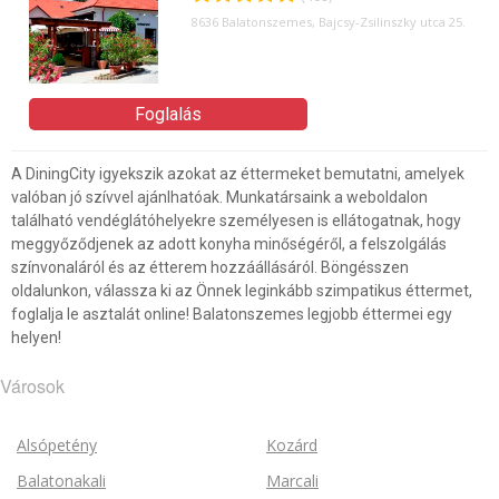
8636 Balatonszemes, Bajcsy-Zsilinszky utca 25.
Foglalás
A DiningCity igyekszik azokat az éttermeket bemutatni, amelyek
valóban jó szívvel ajánlhatóak. Munkatársaink a weboldalon
található vendéglátóhelyekre személyesen is ellátogatnak, hogy
meggyőződjenek az adott konyha minőségéről, a felszolgálás
színvonaláról és az étterem hozzáállásáról. Böngésszen
oldalunkon, válassza ki az Önnek leginkább szimpatikus éttermet,
foglalja le asztalát online! Balatonszemes legjobb éttermei egy
helyen!
Városok
Alsópetény
Kozárd
Balatonakali
Marcali