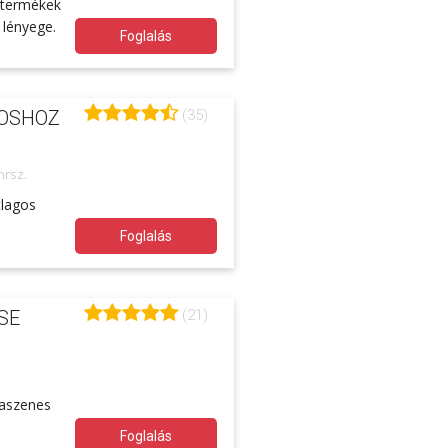
 termékek
 lényege.
Foglalás
(35)
GOSHOZ
hrsz.
tlagos
Foglalás
(21)
SE
faszenes
Foglalás