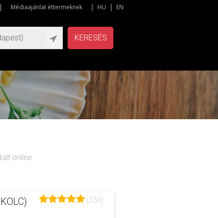
Médiaajánlat éttermeknek
HU
EN
KERESÉS
lt online.
(330)
SKOLC)