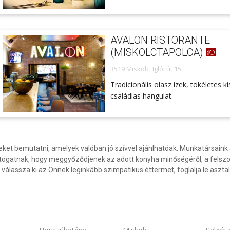
AVALON RISTORANTE
(MISKOLCTAPOLCA)
3519 Miskolc, Iglói út 15.
Tradicionális olasz ízek, tökéletes ki
családias hangulat.
eket bemutatni, amelyek valóban jó szívvel ajánlhatóak. Munkatársaink 
togatnak, hogy meggyőződjenek az adott konyha minőségéről, a felszol
álassza ki az Önnek leginkább szimpatikus éttermet, foglalja le asztalá