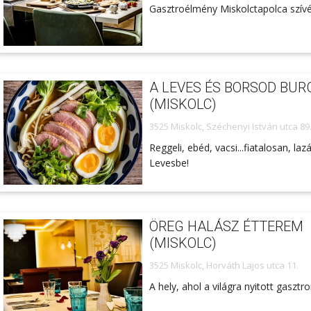
Gasztroélmény Miskolctapolca szív
A LEVES ÉS BORSOD BUR
(MISKOLC)
3525 Miskolc, Széchenyi István utca 89
Reggeli, ebéd, vacsi...fiatalosan, laz
Levesbe!
ÖREG HALÁSZ ÉTTEREM
(MISKOLC)
3525 Miskolc, Horváth Lajos utca 11.
A hely, ahol a világra nyitott gasztr