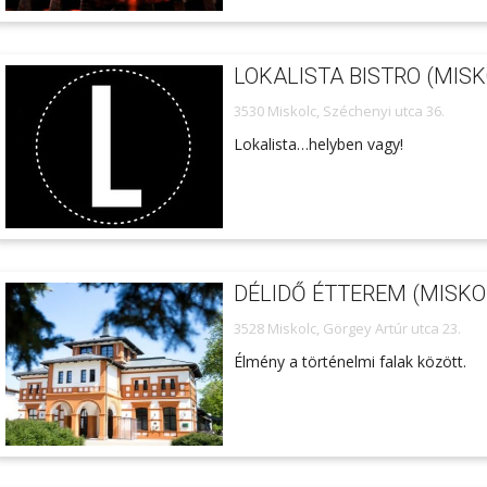
LOKALISTA BISTRO (MISK
3530 Miskolc, Széchenyi utca 36.
Lokalista…helyben vagy!
DÉLIDŐ ÉTTEREM (MISKO
3528 Miskolc, Görgey Artúr utca 23.
Élmény a történelmi falak között.