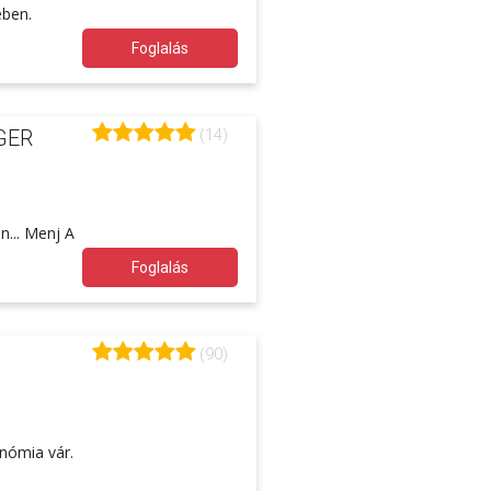
ében.
Foglalás
(14)
GER
.
án... Menj A
Foglalás
(90)
onómia vár.