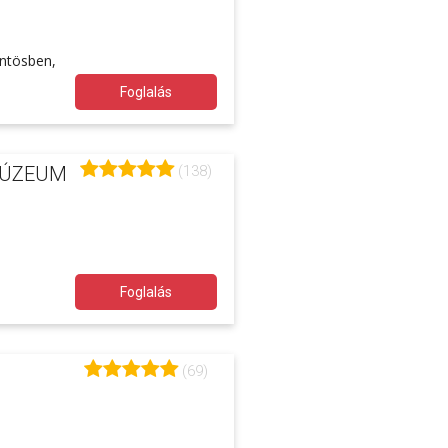
öntösben,
Foglalás
(138)
MÚZEUM
Foglalás
(69)