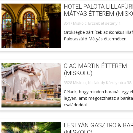
HOTEL PALOTA LILLAFÜR
MÁTYÁS ÉTTEREM (MISK
3517 Miskolc, Erzsébet sétány 1.
Örökségbe zárt ízek az ikonikus lilla
Palotaszálló Mátyás éttermében.
CIAO MARTIN ÉTTEREM
(MISKOLC)
3528 Miskolc, Kisfaludy Károly utca 38.
Célunk, hogy minden harapás egy 
legyen, amit megoszthatsz a baráta
családoddal.
LESTYÁN GASZTRO & BA
(MISKOLC)