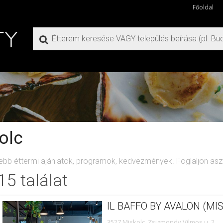
Főoldal
olc
sebb éttermi ajánlatok, programok, kedvezmények. Foglaljon aszta
15 találat
IL BAFFO BY AVALON (MI
3527 Miskolc, Zsigmondy Vilmos u. 2.