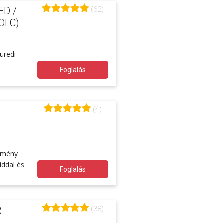
(62)
ED /
OLC)
füredi
Foglalás
(4)
élmény
iddal és
Foglalás
(38)
R