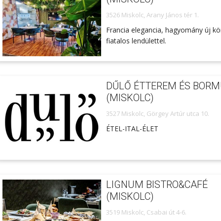
3526 Miskolc, Arany János tér 1.
Francia elegancia, hagyomány új k
fiatalos lendülettel.
DŰLŐ ÉTTEREM ÉS BOR
(MISKOLC)
3527 Miskolc, Görgey Artúr utca 10.
ÉTEL-ITAL-ÉLET
LIGNUM BISTRO&CAFÉ
(MISKOLC)
3519 Miskolc, Csabai út 4-6.