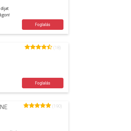
díjat
ágon!
Foglalás
(18)
Foglalás
(190)
INE