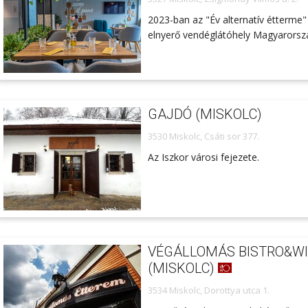
2023-ban az "Év alternatív étterme" 
elnyerő vendéglátóhely Magyarorsz
GAJDÓ (MISKOLC)
3530 Miskolc, Csáti sor 377.
Az Iszkor városi fejezete.
VÉGÁLLOMÁS BISTRO&W
(MISKOLC)
3534 Miskolc, Dorottya utca 1.