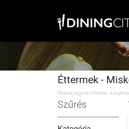
Éttermek - Misk
Miskolc legjobb éttermei. A legfris
Szűrés
Kategória