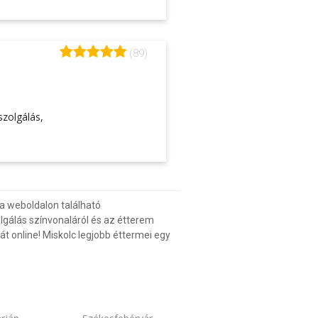
(89)
szolgálás,
a weboldalon található
gálás színvonaláról és az étterem
t online! Miskolc legjobb éttermei egy