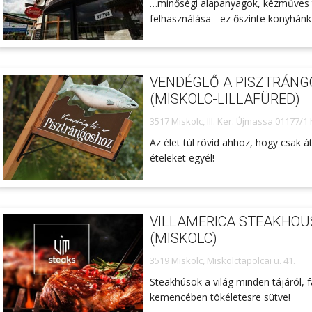
…minőségi alapanyagok, kézműves
felhasználása - ez őszinte konyhánk
VENDÉGLŐ A PISZTRÁN
(MISKOLC-LILLAFÜRED)
3517 Miskolc, III. Ker. Újmassa 01177/1 
Az élet túl rövid ahhoz, hogy csak á
ételeket egyél!
VILLAMERICA STEAKHOU
(MISKOLC)
3519 Miskolc, Miskolctapolcai u. 41.
Steakhúsok a világ minden tájáról, 
kemencében tökéletesre sütve!