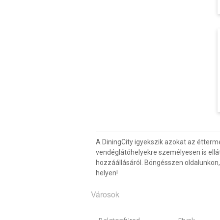
A DiningCity igyekszik azokat az étterm
vendéglátóhelyekre személyesen is ellá
hozzáállásáról. Böngésszen oldalunkon, v
helyen!
Városok