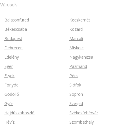
Városok
Balatonfüred
Kecskemét
Békéscsaba
Kozárd
Budapest
Marcali
Debrecen
Miskolc
Edelény
Nagykanizsa
Eger
Pázmánd
Etyek
Pécs
Fonyód
Siófok
Gödöllő
Sopron
Győr
Szeged
Hajdúszoboszló
Székesfehérvár
Hévíz
Szombathely