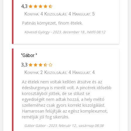
4,3
Konyha: 4 Kiszolgálás: 4 Hangulat: 5
Patinás környezet, finom ételek.
Kövesdi György
-
2023. december 18., hétfő 08:12
"Gábor "
3,3
Konyha: 2 Kiszolgálás: 4 Hangulat: 4
Az ételek nem voltak kellően átsütve és az
édesburgonya is mirelit volt. A pincérek idősebb
korosztályból jöttek, de se stílust se
egyediségét nem adtak hozzá, a hely méltó
szellemèhez csak gyors korrekt kiszolgálást.
Hamarosan felújítják az egész komplexumot,
reméljük jól fog sikerülni.
Gábor Gábor
-
2023. február 12., vasárnap 08:38