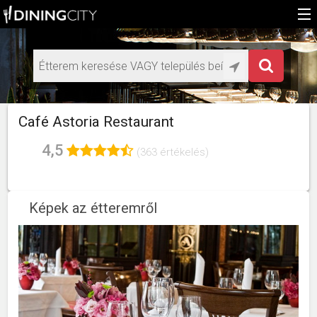
Főoldal
Médiaajánlat éttermeknek
HU
Café Astoria Restaurant
EN
4,5
(363 értékelés)
Képek az étteremről