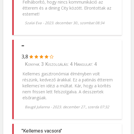
Felháborító, hogy nincs kommunikáció az
étterem és a dining City között. Elrontottak az
estemet!
Szalai Eva
-
2023. december 30., szombat 08:34
""
3,8
Konyha: 3 Kiszolgálás: 4 Hangulat: 4
Kellemes gasztronómiai élményben volt
részünk, kedvező árakkal. Ez a patinás étterem
kellemes'en idézi a múltat. Kár, hogy a körítés
nem frissen lett felszolgalva. A desszertek
elsőrangúak.
Baugé Julianna
-
2023. december 27., szerda 07:32
"Kellemes vacsora"