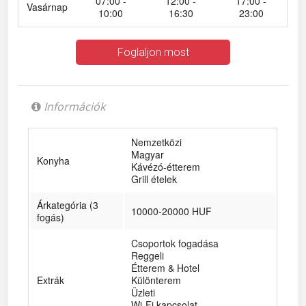
07:00 -
12:00 -
17:00 -
Vasárnap
10:00
16:30
23:00
Foglaljon most
Információk
Nemzetközi
Magyar
Konyha
Kávézó-étterem
Grill ételek
Árkategória (3
10000-20000 HUF
fogás)
Csoportok fogadása
Reggeli
Étterem & Hotel
Extrák
Különterem
Üzleti
Wi-Fi kapcsolat