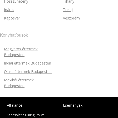
Hosszúhetény
Tihany
Inárcs
Tokaj
Kaposvár
Veszprém
Konyhatípusok
Magyaros éttermek
Budapesten
Indiai éttermek Budapesten
Olasz éttermek Budapesten
Mexikói éttermek
Budapesten
Általános
Események
Kapcsolat a DiningCity-vel