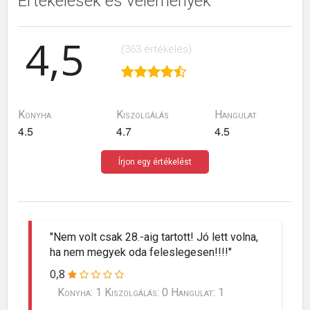
Értékelések és vélemények
4,5
(363 értékelés)
Konyha
Kiszolgálás
Hangulat
4.5
4.7
4.5
Írjon egy értékelést
"Nem volt csak 28.-aig tartott! Jó lett volna,
ha nem megyek oda feleslegesen!!!!"
0,8
Konyha: 1 Kiszolgálás: 0 Hangulat: 1