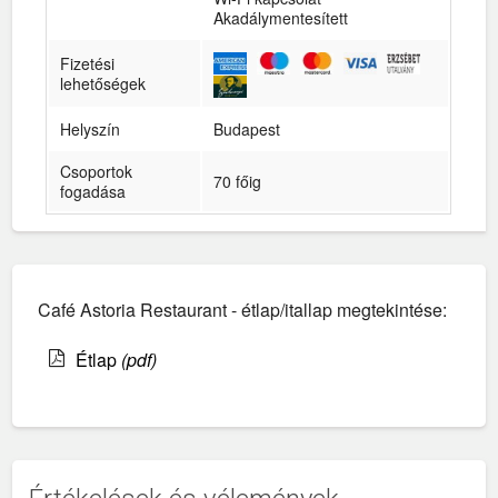
Akadálymentesített
Fizetési
lehetőségek
Helyszín
Budapest
Csoportok
70 főig
fogadása
Café Astoria Restaurant - étlap/itallap megtekintése:
Étlap
(pdf)