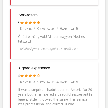
"Sörvacsora"
5
Konyha: 5 Kiszolgálás: 5 Hangulat: 5
Óriási élmény volt! Minden nagyon ízlett és
tetszett!
Révész Ágnes
-
2022. április 04., hétfő 14:32
"A good experience "
4
Konyha: 3 Kiszolgálás: 4 Hangulat: 5
It was a surprise. I hadn’t been to Astoria for 20
years but remembered a beautiful restaurant in
Jugend style! It looked the same. The service
was professional and correct. It was