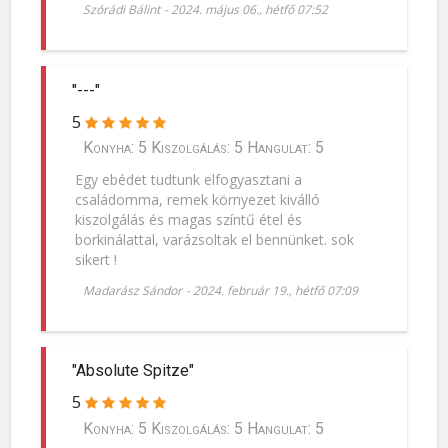
Szórádi Bálint
-
2024. május 06., hétfő 07:52
"---"
5
Konyha: 5 Kiszolgálás: 5 Hangulat: 5
Egy ebédet tudtunk elfogyasztani a
családomma, remek környezet kiválló
kiszolgálás és magas színtű étel és
borkinálattal, varázsoltak el bennünket. sok
sikert !
Madarász Sándor
-
2024. február 19., hétfő 07:09
"Absolute Spitze"
5
Konyha: 5 Kiszolgálás: 5 Hangulat: 5