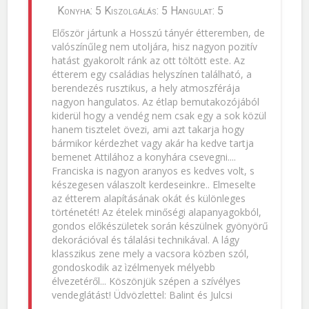
Konyha: 5 Kiszolgálás: 5 Hangulat: 5
Először jártunk a Hosszú tányér étteremben, de
valószínűleg nem utoljára, hisz nagyon pozitív
hatást gyakorolt ránk az ott töltött este. Az
étterem egy családias helyszínen található, a
berendezés rusztikus, a hely atmoszférája
nagyon hangulatos. Az étlap bemutakozójából
kiderül hogy a vendég nem csak egy a sok közül
hanem tisztelet övezi, ami azt takarja hogy
bármikor kérdezhet vagy akár ha kedve tartja
bemenet Attilához a konyhára csevegni....
Franciska is nagyon aranyos es kedves volt, s
készegesen válaszolt kerdeseinkre.. Elmeselte
az étterem alapításának okát és különleges
történetét! Az ételek minőségi alapanyagokból,
gondos előkészületek során készülnek gyönyörű
dekorációval és tálalási technikával. A lágy
klasszikus zene mely a vacsora közben szól,
gondoskodik az ìzélmenyek mélyebb
élvezetéről... Köszönjük szépen a szívélyes
vendeglátást! Üdvözlettel: Balint és Julcsi