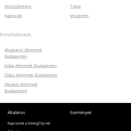
Hosszúhetény
Tokaj
Kaposvár
Veszprém
Konyhatípusok
Magyaros éttermek
Budapesten
Indiai éttermek Budapesten
Olasz éttermek Budapesten
Mexikói éttermek
Budapesten
Általános
Események
Kapcsolat a DiningCity-vel