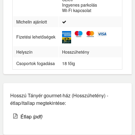
Ingyenes parkolás
Wi-Fi kapcsolat
Michelin ajánlott
Fizetési lehetőségek
Helyszín
Hosszúhetény
Csoportok fogadása
18 főig
Hosszú Tányér gourmet-ház (Hosszúhetény) -
étlap/itallap megtekintése:
Étlap
(pdf)