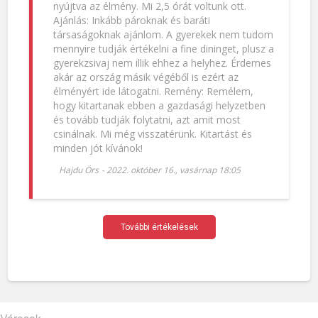
nyújtva az élmény. Mi 2,5 órát voltunk ott.
Ajánlás: Inkább pároknak és baráti
társaságoknak ajánlom. A gyerekek nem tudom
mennyire tudják értékelni a fine dininget, plusz a
gyerekzsivaj nem illik ehhez a helyhez. Érdemes
akár az ország másik végéből is ezért az
élményért ide látogatni. Remény: Remélem,
hogy kitartanak ebben a gazdasági helyzetben
és tovább tudják folytatni, azt amit most
csinálnak. Mi még visszatérünk. Kitartást és
minden jót kívánok!
Hajdu Örs
-
2022. október 16., vasárnap 18:05
További értékelések