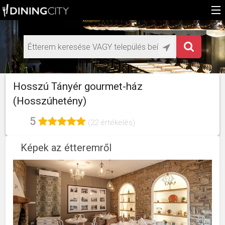
Főoldal
Médiaajánlat éttermeknek
HU
Hosszú Tányér gourmet-ház
EN
(Hosszúhetény)
5
(22 értékelés)
Képek az étteremről