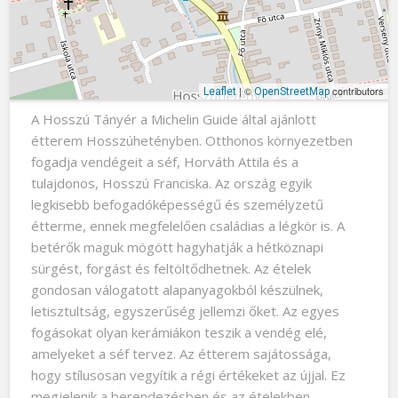
| ©
contributors
Leaflet
OpenStreetMap
A Hosszú Tányér a Michelin Guide által ajánlott
étterem Hosszúhetényben. Otthonos környezetben
fogadja vendégeit a séf, Horváth Attila és a
tulajdonos, Hosszú Franciska. Az ország egyik
legkisebb befogadóképességű és személyzetű
étterme, ennek megfelelően családias a légkör is. A
betérők maguk mögött hagyhatják a hétköznapi
sürgést, forgást és feltöltődhetnek. Az ételek
gondosan válogatott alapanyagokból készülnek,
letisztultság, egyszerűség jellemzi őket. Az egyes
fogásokat olyan kerámiákon teszik a vendég elé,
amelyeket a séf tervez. Az étterem sajátossága,
hogy stílusosan vegyítik a régi értékeket az újjal. Ez
megjelenik a berendezésben és az ételekben