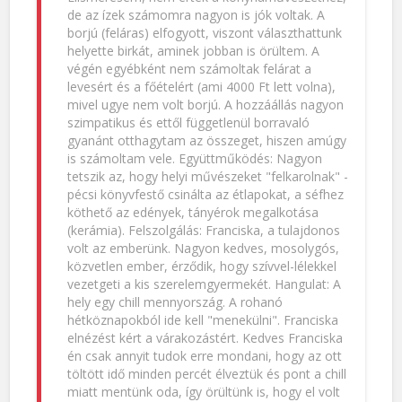
de az ízek számomra nagyon is jók voltak. A
borjú (feláras) elfogyott, viszont választhattunk
helyette birkát, aminek jobban is örültem. A
végén egyébként nem számoltak felárat a
levesért és a főételért (ami 4000 Ft lett volna),
mivel ugye nem volt borjú. A hozzáállás nagyon
szimpatikus és ettől függetlenül borravaló
gyanánt otthagytam az összeget, hiszen amúgy
is számoltam vele. Együttműködés: Nagyon
tetszik az, hogy helyi művészeket "felkarolnak" -
pécsi könyvfestő csinálta az étlapokat, a séfhez
köthető az edények, tányérok megalkotása
(kerámia). Felszolgálás: Franciska, a tulajdonos
volt az emberünk. Nagyon kedves, mosolygós,
közvetlen ember, érződik, hogy szívvel-lélekkel
vezetgeti a kis szerelemgyermekét. Hangulat: A
hely egy chill mennyország. A rohanó
hétköznapokból ide kell "menekülni". Franciska
elnézést kért a várakozástért. Kedves Franciska
én csak annyit tudok erre mondani, hogy az ott
töltött idő minden percét élveztük és pont a chill
miatt mentünk oda, így örültünk is, hogy el volt