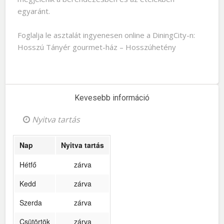
egyaránt.
Foglalja le asztalát ingyenesen online a DiningCity-n:
Hosszú Tányér gourmet-ház – Hosszúhetény
Kevesebb információ
Nyitva tartás
Nap
Nyitva tartás
Hétfő
zárva
Kedd
zárva
Szerda
zárva
Csütörtök
zárva