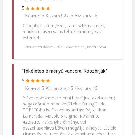
5
Konyha: 5 Kiszolgálás: 5 Hangulat: 5
Csodálatos környezet, fantasztikus ételek,
rendkívüli kiszolgálás tették élménnyé az
esténket.
Neumann Ádám
-
2022. október 17., hétfő 16:54
"Tökéletes élményű vacsora. Köszönjük."
5
Konyha: 5 Kiszolgálás: 5 Hangulat: 5
2 éve terveztem elmenni hozzájuk, azóta (idén)
nagy örömömre be kerültek a DiningGuide
TOP100-ba is. Összehasonlítás: Pajta, Ikon,
Lamerada, Macok, 67Sigma, Rosinante,
42Bistro, Palkonyha élményeivel
összehasonlítva bőven megállja a helyét. Ételek:
Elismerésem, nem értek a konyhaművészethez,