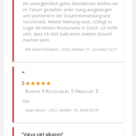
Ein unvergleichlich gutes Abendessen durften wir
im Tanyer genießen. Jeder Gang ausgewogen
und spannend in der Zusammensetzung und
Geschmack. Meiner Meinung nach, schlägt es
sogar die besten Restaurants in Zürich. Ich hoffe
sehr, dass ich dort bald einen zweiten Besuch
machen kann.
Bär Bösel Elizabeth
-
2023. október 21., szombat 12:21
""
5
Konyha: 5 Kiszolgálás: 5 Hangulat: 5
Xxx
Nagy Ibolya
-
2022. október 18., kedd 04:28
"Várva várt alkalom"