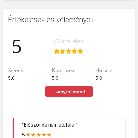
Értékelések és vélemények
5
(22 értékelés)
Konyha
Kiszolgálás
Hangulat
5.0
5.0
5.0
Írjon egy értékelést
"Először de nem utoljára!"
5