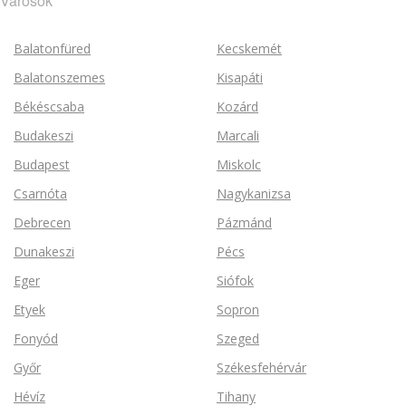
Városok
Balatonfüred
Kecskemét
Balatonszemes
Kisapáti
Békéscsaba
Kozárd
Budakeszi
Marcali
Budapest
Miskolc
Csarnóta
Nagykanizsa
Debrecen
Pázmánd
Dunakeszi
Pécs
Eger
Siófok
Etyek
Sopron
Fonyód
Szeged
Győr
Székesfehérvár
Hévíz
Tihany