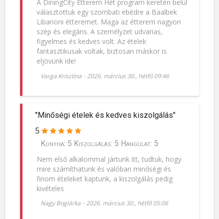
A DiningCity Étterem Hét program keretén belül
választottuk egy szombati ebédre a Baalbek
Libanoni étteremet. Maga az étterem nagyon
szép és elegáns. A személyzet udvarias,
figyelmes és kedves volt. Az ételek
fantasztikusak voltak, biztosan máskor is
eljövünk ide!
Varga Krisztina
-
2026. március 30., hétfő 09:46
"Minőségi ételek és kedves kiszolgálás"
5
Konyha: 5 Kiszolgálás: 5 Hangulat: 5
Nem első alkalommal jártunk itt, tudtuk, hogy
mire számíthatunk és valóban minőségi és
finom ételeket kaptunk, a kiszolgálás pedig
kivételes
Nagy Boglárka
-
2026. március 30., hétfő 05:06