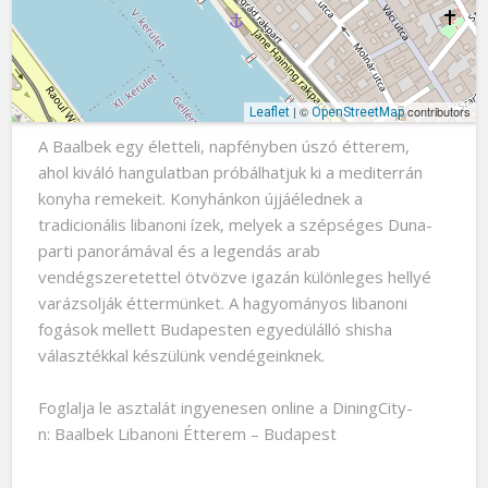
| ©
contributors
Leaflet
OpenStreetMap
A Baalbek egy életteli, napfényben úszó étterem,
ahol kiváló hangulatban próbálhatjuk ki a mediterrán
konyha remekeit. Konyhánkon újjáélednek a
tradicionális libanoni ízek, melyek a szépséges Duna-
parti panorámával és a legendás arab
vendégszeretettel ötvözve igazán különleges hellyé
varázsolják éttermünket. A hagyományos libanoni
fogások mellett Budapesten egyedülálló shisha
választékkal készülünk vendégeinknek.
Foglalja le asztalát ingyenesen online a DiningCity-
n: Baalbek Libanoni Étterem – Budapest