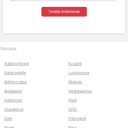
További értékelések
Városok
Balatonfüred
Kozárd
Balatonlelle
Lajosmizse
Békéscsaba
Miskolc
Budapest
Nagykanizsa
Debrecen
Nyúl
Dunakeszi
Orfű
Eger
Pázmánd
Etyek
Pécs