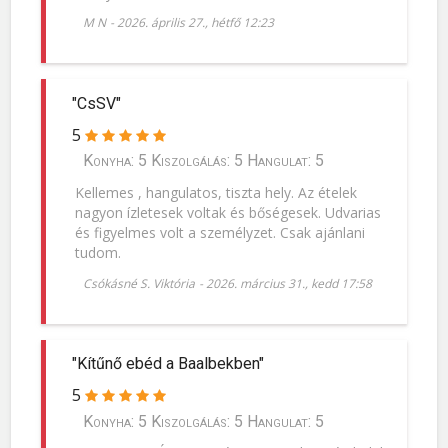
M N
-
2026. április 27., hétfő 12:23
"CsSV"
5
Konyha: 5 Kiszolgálás: 5 Hangulat: 5
Kellemes , hangulatos, tiszta hely. Az ételek
nagyon ízletesek voltak és bőségesek. Udvarias
és figyelmes volt a személyzet. Csak ajánlani
tudom.
Csókásné S. Viktória
-
2026. március 31., kedd 17:58
"Kítűnő ebéd a Baalbekben"
5
Konyha: 5 Kiszolgálás: 5 Hangulat: 5