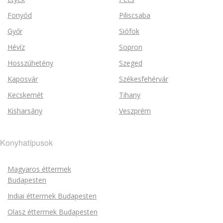
Fonyód
Piliscsaba
Győr
Siófok
Hévíz
Sopron
Hosszúhetény
Szeged
Kaposvár
Székesfehérvár
Kecskemét
Tihany
Kisharsány
Veszprém
Konyhatípusok
Magyaros éttermek
Budapesten
Indiai éttermek Budapesten
Olasz éttermek Budapesten