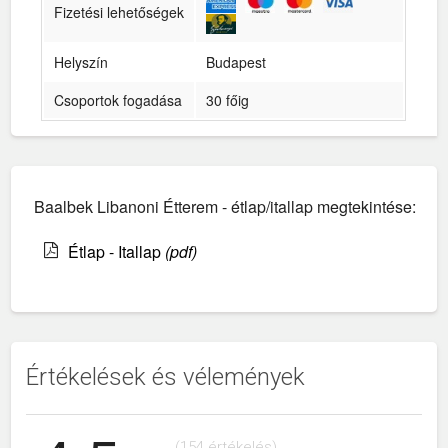
Fizetési lehetőségek
Helyszín
Budapest
Csoportok fogadása
30 főig
Baalbek Libanoni Étterem - étlap/itallap megtekintése:
Étlap - Itallap
(pdf)
Értékelések és vélemények
(154 értékelés)