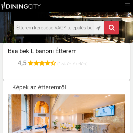
Főoldal
Médiaajánlat éttermeknek
HU
Baalbek Libanoni Étterem
EN
4,5
(154 értékelés)
Képek az étteremről