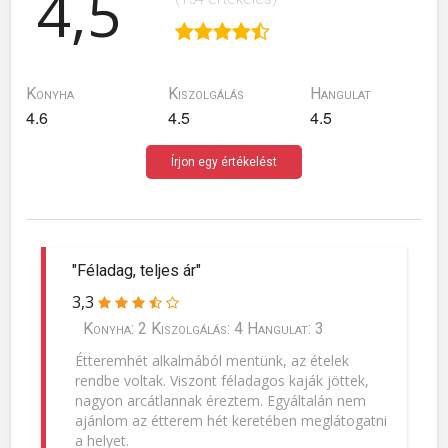
4,5
Konyha
Kiszolgálás
Hangulat
4.6
4.5
4.5
Írjon egy értékelést
"Féladag, teljes ár"
3,3
Konyha: 2 Kiszolgálás: 4 Hangulat: 3
Étteremhét alkalmából mentünk, az ételek
rendbe voltak. Viszont féladagos kaják jöttek,
nagyon arcátlannak éreztem. Egyáltalán nem
ajánlom az étterem hét keretében meglátogatni
a helyet.