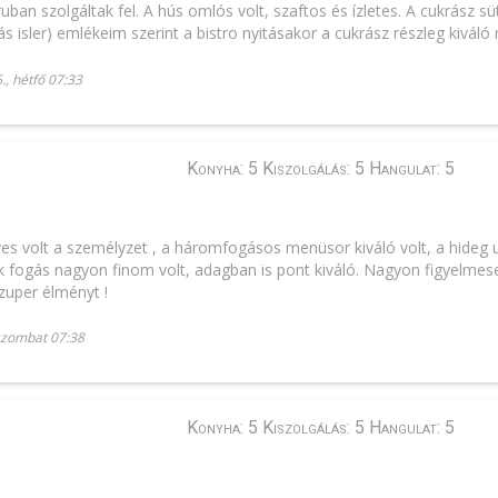
uban szolgáltak fel. A hús omlós volt, szaftos és ízletes. A cukrász
iás isler) emlékeim szerint a bistro nyitásakor a cukrász részleg kiváló
., hétfő 07:33
Konyha: 5 Kiszolgálás: 5 Hangulat: 5
s volt a személyzet , a háromfogásos menüsor kiváló volt, a hideg ub
k fogás nagyon finom volt, adagban is pont kiváló. Nagyon figyelmes
szuper élményt !
 szombat 07:38
Konyha: 5 Kiszolgálás: 5 Hangulat: 5