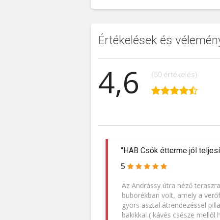
Értékelések és vélemén
4,6
(50 értékelés)
"HAB Csók étterme jól teljesí
5
Az Andrássy útra néző teraszra 
buborékban volt, amely a ver
gyors asztal átrendezéssel pil
bakikkal ( kávés csésze mellől