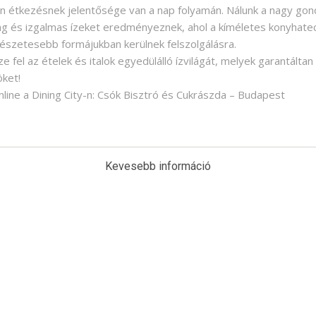
en étkezésnek jelentősége van a nap folyamán. Nálunk a nagy gond
g és izgalmas ízeket eredményeznek, ahol a kíméletes konyhatec
észetesebb formájukban kerülnek felszolgálásra.
 fel az ételek és italok egyedülálló ízvilágát, melyek garantáltan
öket!
online a Dining City-n: Csók Bisztró és Cukrászda – Budapest
Kevesebb információ