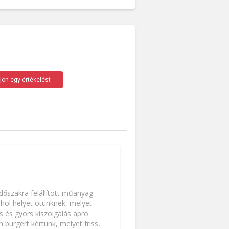
rjon egy értékelést
időszakra felállított műanyag
hol helyet ötünknek, melyet
s és gyors kiszolgálás apró
 burgert kértünk, melyet friss,