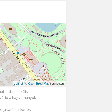
| ©
contributors
Leaflet
OpenStreetMap
tentikus lokális
nováció a hagyományok
lgáltatásainkat és