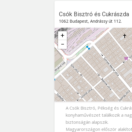
Csók Bisztró és Cukrászda
1062 Budapest, Andrássy út 112.
+
−
Csók Bisztró és Cukrászda
Andrássy út 112. , 1062
Budapest
A Csók Bisztró, Pékség és Cukrá
konyhaművészet találkozik a nag
biztonságán alapszik.
Magyarországon először alakítot