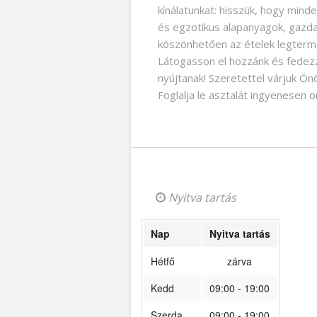
kínálatunkat: hisszük, hogy mind
és egzotikus alapanyagok, gazda
köszönhetően az ételek legterm
Látogasson el hozzánk és fedezze
nyújtanak! Szeretettel várjuk Ön
Foglalja le asztalát ingyenesen 
Nyitva tartás
Nap
Nyitva tartás
Hétfő
zárva
Kedd
09:00 - 19:00
Szerda
09:00 - 19:00