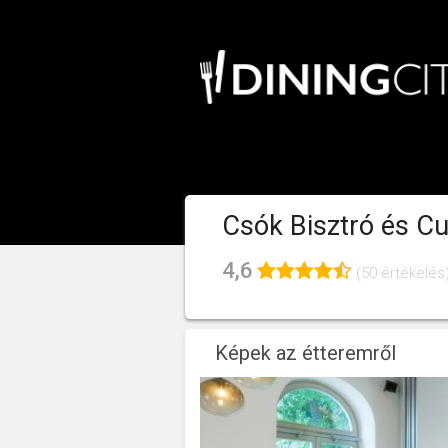
Csók Bisztró és C
4,6
(50 értékelés
Képek az étteremről