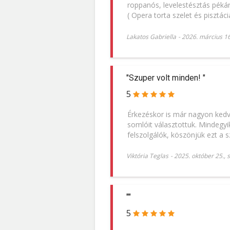
roppanós, levelestésztás pékár
( Opera torta szelet és pisztác
Lakatos Gabriella
-
2026. március 16
"Szuper volt minden! "
5
Érkezéskor is már nagyon kedve
somlóit választottuk. Mindegyi
felszolgálók, köszönjük ezt a 
Viktória Teglas
-
2025. október 25.,
""
5