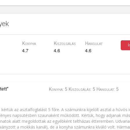
yek
Konyha
Kiszolgálás
Hangulat
Í
4.7
4.6
4.6
tett"
Konyha: 5 Kiszolgálás: 5 Hangulat: 5
kértük az asztalfoglalást 5 főre. A számunkra kijelölt asztal a hűvös 
őfényes napsütésben szaunaként működött. Kértük, hogy adjanak más
lanatok alatt megoldottak az egyébként teltházas étteremben. Udvaria
 hiányzott a mokkás kanál), de a konyha számunkra kíváló volt. Hárman