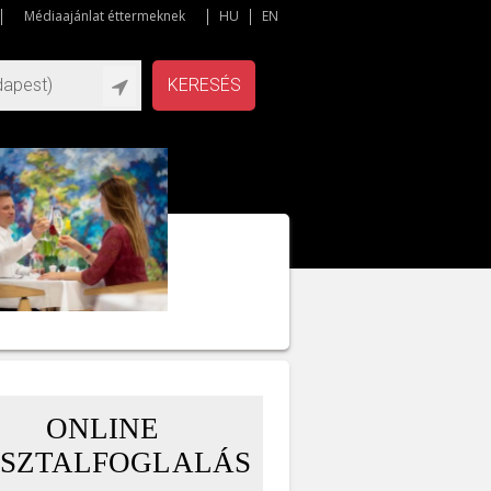
Médiaajánlat éttermeknek
HU
EN
KERESÉS