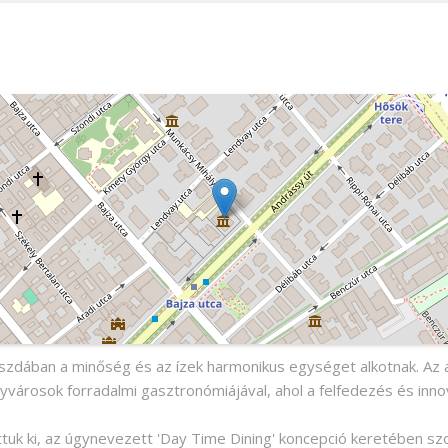
szdában a minőség és az ízek harmonikus egységet alkotnak. Az au
yvárosok forradalmi gasztronómiájával, ahol a felfedezés és in
tuk ki, az úgynevezett 'Day Time Dining' koncepció keretében szo