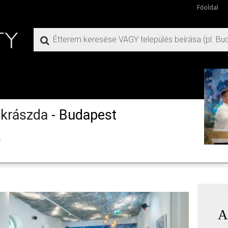
Főoldal
ukrászda
- Budapest
)