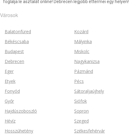
foglalja le asztalát online! Debrecen legjobb éttermei egy helyen!
Városok
Balatonfüred
Kozárd
Békéscsaba
Mályinka
Budapest
Miskolc
Debrecen
Nagykanizsa
Eger
Pázmánd
Etyek
Pécs
Fonyód
Sátoraljaújhely
Győr
Siófok
Hajdúszoboszló
Sopron
Hévíz
Szeged
Hosszúhetény
Székesfehérvár