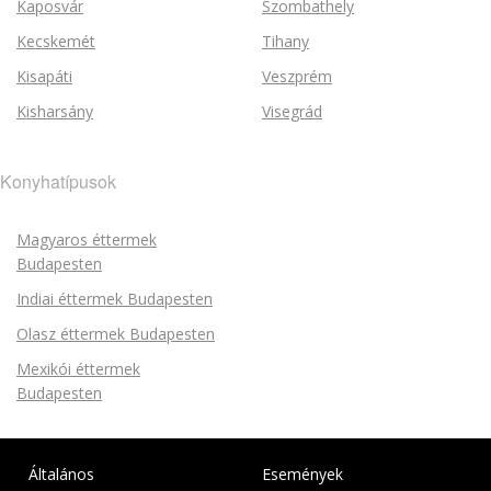
Kaposvár
Szombathely
Kecskemét
Tihany
Kisapáti
Veszprém
Kisharsány
Visegrád
Konyhatípusok
Magyaros éttermek
Budapesten
Indiai éttermek Budapesten
Olasz éttermek Budapesten
Mexikói éttermek
Budapesten
Általános
Események