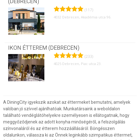
(DEBRECEN)
(117)
4032 Debrecen, Akadémia utca 96.
IKON ÉTTEREM (DEBRECEN)
(233)
4025 Debrecen, Piac utca 23.
A DiningCity igyekszik azokat az éttermeket bemutatni, amelyek
valóban jó szívvel ajánlhatóak. Munkatársaink a weboldalon
található vendéglátóhelyekre személyesen is ellátogatnak, hogy
meggyőződjenek az adott konyha minőségéről, a felszolgálás
színvonaláról és az étterem hozzáállásáról. Böngésszen
oldalunkon, válassza ki az Önnek leginkább szimpatikus éttermet,