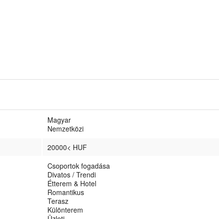
Magyar
Nemzetközi
20000< HUF
Csoportok fogadása
Divatos / Trendi
Étterem & Hotel
Romantikus
Terasz
Különterem
Üzleti