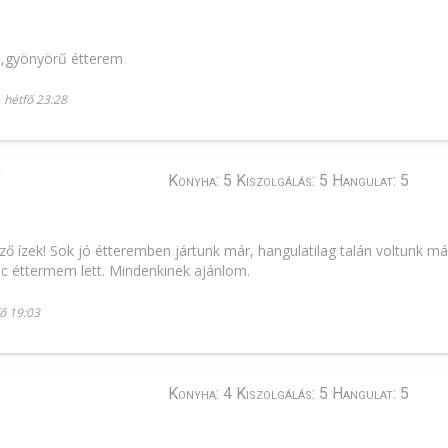
ás,gyönyörű étterem
 hétfő 23:28
"
Konyha: 5 Kiszolgálás: 5 Hangulat: 5
ő ízek! Sok jó étteremben jártunk már, hangulatilag talán voltunk má
nc éttermem lett. Mindenkinek ajánlom.
fő 19:03
Konyha: 4 Kiszolgálás: 5 Hangulat: 5