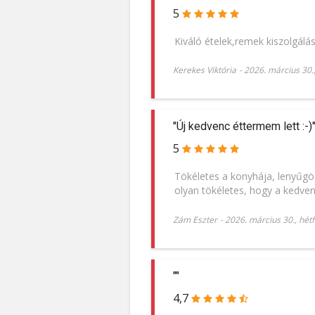
5
Kiváló ételek,remek kiszolgál
Kerekes Viktória
-
2026. március 30.,
"Új kedvenc éttermem lett :-)
5
Tökéletes a konyhája, lenyűgöz
olyan tökéletes, hogy a kedve
Zám Eszter
-
2026. március 30., hét
""
4,7