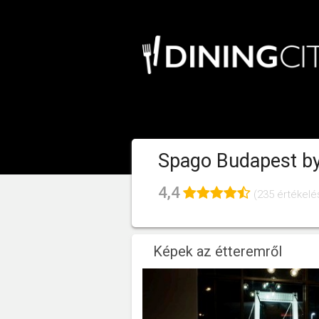
Spago Budapest b
4,4
(235 értékelé
Képek az étteremről