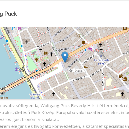
g Puck
ck
nnovatív séflegenda, Wolfgang Puck Beverly Hills-i éttermének ré
osztrák születésű Puck Közép-Európába való hazatérésének szimb
 város gasztronómiai kínálatát.
terem elegáns és hívogató környezetben, a sztárséf specialitásá