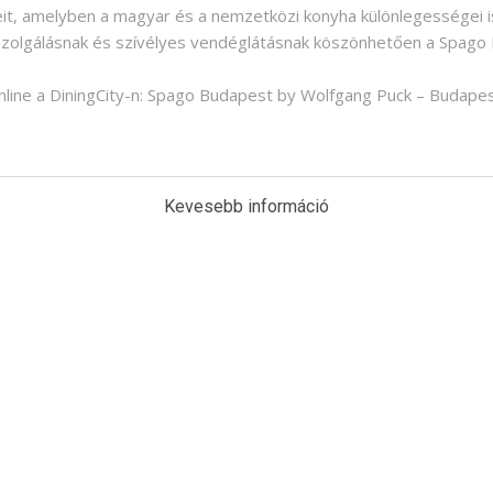
geit, amelyben a magyar és a nemzetközi konyha különlegességei 
szolgálásnak és szívélyes vendéglátásnak köszönhetően a Spago
 online a DiningCity-n: Spago Budapest by Wolfgang Puck – Budape
Kevesebb információ