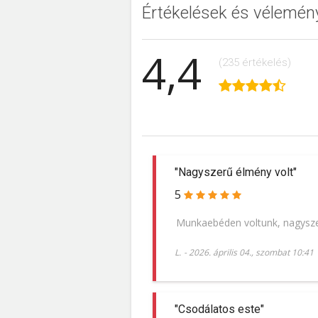
Értékelések és vélemén
4,4
(235 értékelés)
"Nagyszerű élmény volt"
5
Munkaebéden voltunk, nagysze
L.
-
2026. április 04., szombat 10:41
"Csodálatos este"