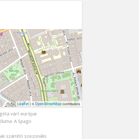
| ©
contributors
Leaflet
OpenStreetMap
góta várt európai
óluma. A Spago
nak számító szezonális