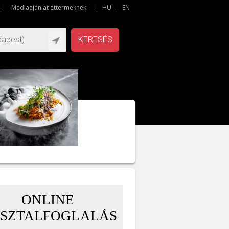
Médiaajánlat éttermeknek
HU
EN
KERESÉS