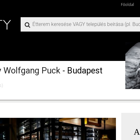
Főoldal
y Wolfgang Puck
- Budapest
s)