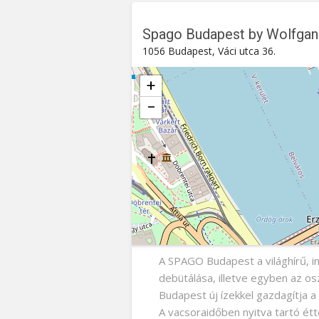
Spago Budapest by Wolfgan
1056 Budapest, Váci utca 36.
+
−
Spago Budapest by Wolfgang Pu
Váci utca 36. , 1056
Budapest
A SPAGO Budapest a világhírű, i
debütálása, illetve egyben az 
Budapest új ízekkel gazdagítja a
A vacsoraidőben nyitva tartó ét