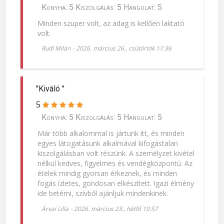
Konyha: 5 Kiszolgálás: 5 Hangulat: 5
Minden szuper volt, az adag is kellően laktató
volt.
Rudi Milán
-
2026. március 26., csütörtök 11:36
"Kiváló "
5
Konyha: 5 Kiszolgálás: 5 Hangulat: 5
Már több alkalommal is jártunk itt, és minden
egyes látogatásunk alkalmával kifogástalan
kiszolgálásban volt részünk. A személyzet kivétel
nélkül kedves, figyelmes és vendégközpontú. Az
ételek mindig gyorsan érkeznek, és minden
fogás ízletes, gondosan elkészített. Igazi élmény
ide betérni, szívből ajánljuk mindenkinek.
Árvai Lilla
-
2026. március 23., hétfő 10:57