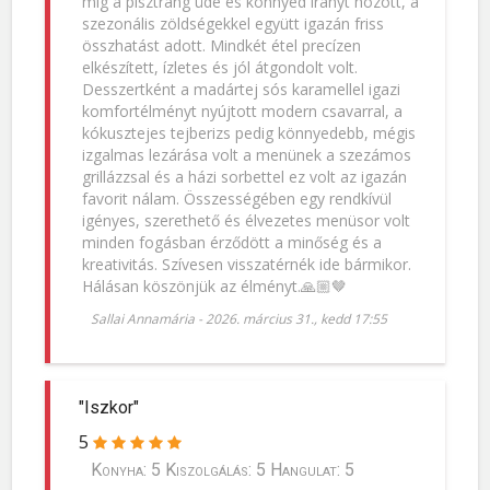
míg a pisztráng üde és könnyed irányt hozott, a
szezonális zöldségekkel együtt igazán friss
összhatást adott. Mindkét étel precízen
elkészített, ízletes és jól átgondolt volt.
Desszertként a madártej sós karamellel igazi
komfortélményt nyújtott modern csavarral, a
kókusztejes tejberizs pedig könnyedebb, mégis
izgalmas lezárása volt a menünek a szezámos
grillázzsal és a házi sorbettel ez volt az igazán
favorit nálam. Összességében egy rendkívül
igényes, szerethető és élvezetes menüsor volt
minden fogásban érződött a minőség és a
kreativitás. Szívesen visszatérnék ide bármikor.
Hálásan köszönjük az élményt.🙏🏼🤎
Sallai Annamária
-
2026. március 31., kedd 17:55
"Iszkor"
5
Konyha: 5 Kiszolgálás: 5 Hangulat: 5