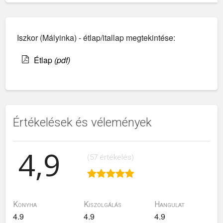
Iszkor (Mályinka) - étlap/itallap megtekintése:
Étlap
(pdf)
Értékelések és vélemények
4,9
(57 értékelés)
Konyha
Kiszolgálás
Hangulat
4.9
4.9
4.9