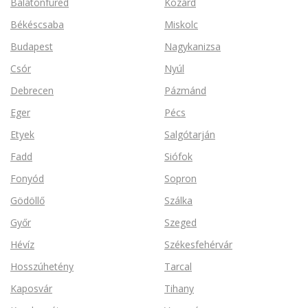
Balatonfüred
Kozárd
Békéscsaba
Miskolc
Budapest
Nagykanizsa
Csór
Nyúl
Debrecen
Pázmánd
Eger
Pécs
Etyek
Salgótarján
Fadd
Siófok
Fonyód
Sopron
Gödöllő
Szálka
Győr
Szeged
Hévíz
Székesfehérvár
Hosszúhetény
Tarcal
Kaposvár
Tihany