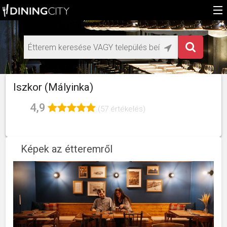
Főoldal
Médiaajánlat éttermeknek
HU
Iszkor (Mályinka)
EN
4,9
(57 értékelés)
Képek az étteremről