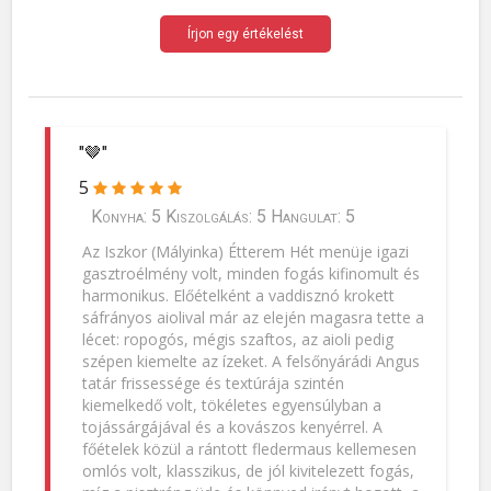
Írjon egy értékelést
"🤎"
5
Konyha: 5 Kiszolgálás: 5 Hangulat: 5
Az Iszkor (Mályinka) Étterem Hét menüje igazi
gasztroélmény volt, minden fogás kifinomult és
harmonikus. Előételként a vaddisznó krokett
sáfrányos aiolival már az elején magasra tette a
lécet: ropogós, mégis szaftos, az aioli pedig
szépen kiemelte az ízeket. A felsőnyárádi Angus
tatár frissessége és textúrája szintén
kiemelkedő volt, tökéletes egyensúlyban a
tojássárgájával és a kovászos kenyérrel. A
főételek közül a rántott fledermaus kellemesen
omlós volt, klasszikus, de jól kivitelezett fogás,