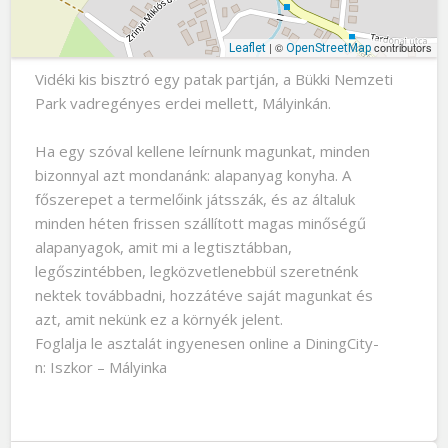
| ©
contributors
Leaflet
OpenStreetMap
Vidéki kis bisztró egy patak partján, a Bükki Nemzeti
Park vadregényes erdei mellett, Mályinkán.
Ha egy szóval kellene leírnunk magunkat, minden
bizonnyal azt mondanánk: alapanyag konyha. A
főszerepet a termelőink játsszák, és az általuk
minden héten frissen szállított magas minőségű
alapanyagok, amit mi a legtisztábban,
legőszintébben, legközvetlenebbül szeretnénk
nektek továbbadni, hozzátéve saját magunkat és
azt, amit nekünk ez a környék jelent.
Foglalja le asztalát ingyenesen online a DiningCity-
n: Iszkor – Mályinka