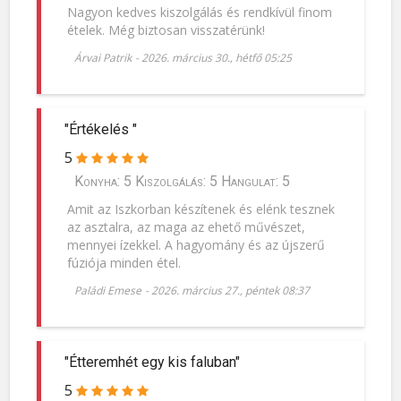
Nagyon kedves kiszolgálás és rendkívül finom
ételek. Még biztosan visszatérünk!
Árvai Patrik
-
2026. március 30., hétfő 05:25
"Értékelés "
5
Konyha: 5 Kiszolgálás: 5 Hangulat: 5
Amit az Iszkorban készítenek és elénk tesznek
az asztalra, az maga az ehető művészet,
mennyei ízekkel. A hagyomány és az újszerű
fúziója minden étel.
Paládi Emese
-
2026. március 27., péntek 08:37
"Étteremhét egy kis faluban"
5