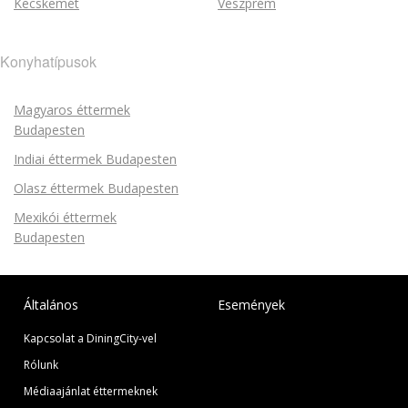
Kecskemét
Veszprém
Konyhatípusok
Magyaros éttermek
Budapesten
Indiai éttermek Budapesten
Olasz éttermek Budapesten
Mexikói éttermek
Budapesten
Általános
Események
Kapcsolat a DiningCity-vel
Rólunk
Médiaajánlat éttermeknek